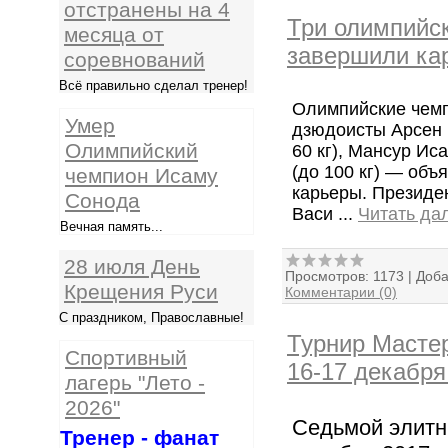
отстранены на 4
Три олимпийс
месяца от
завершили ка
соревнований
Всё правильно сделал тренер!
Олимпийские чемп
Умер
дзюдоисты Арсен Г
Олимпийский
60 кг), Мансур Иса
(до 100 кг) — объ
чемпион Исаму
карьеры. Президе
Сонода
Васи
...
Читать да
Вечная память...
28 июля День
Просмотров:
1173
|
Доба
Крещения Руси
Комментарии (0)
С праздником, Православные!
Турнир Мастер
Спортивный
16-17 декабря
лагерь "Лето -
2026"
Седьмой элитн
Тренер - фанат