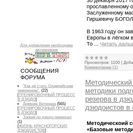
30 декабря 2017 г
прославленному о
Заслуженному мас
Гиршевичу БОГО
В 1963 году он з
Европы в лёгком в
То
...
Читать даль
Для добавления необходима
авторизация
Просмотров:
1100
|
Доба
Комментарии (1)
СООБЩЕНИЯ
ФОРУМА
Методический
"Как не стать Олимпийским
методики подг
чемпионом".
(22)
[
ТРЕНИРОВОЧНЫЙ ПРОЦЕСС
резерва в дзю
В ДЗЮДО
]
Дневник Ветерана
(565)
дзюдоистов в 
[
ТРЕНИРОВОЧНЫЙ ПРОЦЕСС
В ДЗЮДО
]
Зоркий по дзюдо переехал
(1)
Методическоий 
[
ЖИЗНЬ КРАСНОГОРСКИХ
«Базовые методи
ДЗЮДОИСТОВ
]