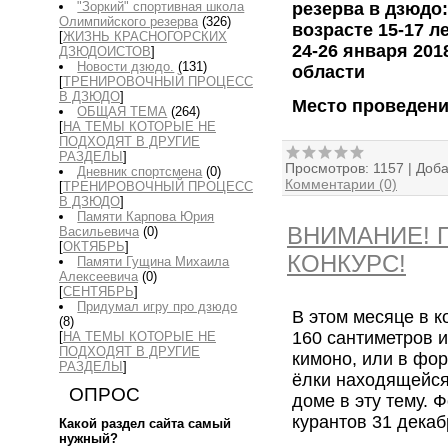
резерва в дзюдо
"Зоркий" спортивная школа
Олимпийского резерва
(326)
возрасте 15-17 л
[
ЖИЗНЬ КРАСНОГОРСКИХ
24-26 января 2018
ДЗЮДОИСТОВ
]
Новости дзюдо.
(131)
области
[
ТРЕНИРОВОЧНЫЙ ПРОЦЕСС
В ДЗЮДО
]
Место проведени
ОБЩАЯ ТЕМА
(264)
[
НА ТЕМЫ КОТОРЫЕ НЕ
ПОДХОДЯТ В ДРУГИЕ
РАЗДЕЛЫ
]
Просмотров:
1157
|
Доба
Дневник спортсмена
(0)
Комментарии (0)
[
ТРЕНИРОВОЧНЫЙ ПРОЦЕСС
В ДЗЮДО
]
Памяти Карпова Юрия
ВНИМАНИЕ! 
Васильевича
(0)
[
ОКТЯБРЬ
]
КОНКУРС!
Памяти Гущина Михаила
Алексеевича
(0)
[
СЕНТЯБРЬ
]
Придумал игру про дзюдо
В этом месяце в к
(8)
160 сантиметров 
[
НА ТЕМЫ КОТОРЫЕ НЕ
ПОДХОДЯТ В ДРУГИЕ
кимоно, или в фо
РАЗДЕЛЫ
]
ёлки находящейся
ОПРОС
доме в эту тему. 
курантов 31 дека
Какой раздел сайта самый
нужный?