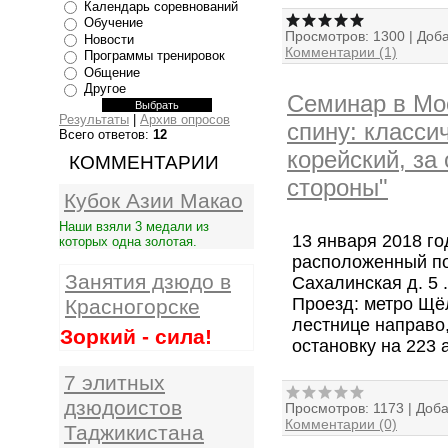
Календарь соревнований
Обучение
Просмотров:
1300
|
Доба
Новости
Комментарии (1)
Программы тренировок
Общение
Другое
Семинар в Мос
Результаты
|
Архив опросов
спину: класси
Всего ответов:
12
корейский, за 
КОММЕНТАРИИ
стороны"
Кубок Азии Макао
Наши взяли 3 медали из
13 января 2018 го
которых одна золотая.
расположенный по 
Занятия дзюдо в
Сахалинская д. 5 
Проезд: метро Щёл
Красногорске
лестнице направо,
Зоркий - сила!
остановку на 223 
7 элитных
дзюдоистов
Просмотров:
1173
|
Доба
Комментарии (0)
Таджикистана