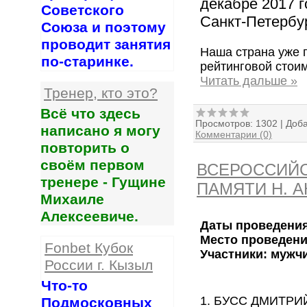
декабре 2017 г
Советского
Санкт-Петербу
Союза и поэтому
проводит занятия
Наша страна уже 
по-старинке.
рейтинговой стоим
Читать дальше »
Тренер, кто это?
Всё что здесь
Просмотров:
1302
|
Доба
написано я могу
Комментарии (0)
повторить о
своём первом
ВСЕРОССИЙ
тренере - Гущине
ПАМЯТИ Н. А
Михаиле
Алексеевиче.
Даты проведени
Место проведени
Fonbet Кубок
Участники: муж
России г. Кызыл
Что-то
1. БУСС ДМИТР
Подмосковных