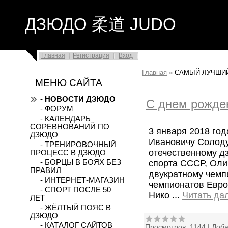
ДЗЮДО 柔道 JUDO
Главная
Регистрация
Вход
Главная
»
САМЫЙ ЛУЧШИ
МЕНЮ САЙТА
- НОВОСТИ ДЗЮДО
С днем рожде
- ФОРУМ
- КАЛЕНДАРЬ
СОРЕВНОВАНИЙ ПО
3 января 2018 го
ДЗЮДО
Ивановичу Солод
- ТРЕНИРОВОЧНЫЙ
отечественному д
ПРОЦЕСС В ДЗЮДО
спорта СССР, Оли
- БОРЦЫ В БОЯХ БЕЗ
ПРАВИЛ
двукратному чемп
- ИНТЕРНЕТ-МАГАЗИН
чемпионатов Евро
- СПОРТ ПОСЛЕ 50
Нико
...
Читать да
ЛЕТ
- ЖЁЛТЫЙ ПОЯС В
ДЗЮДО
- КАТАЛОГ САЙТОВ
Просмотров:
1144
|
Доба