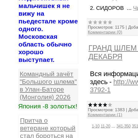
мальчишек я не
2. СИДОРОВ
...
Ч
вижу на
пьедестале кроме
Просмотров:
1175
|
Доба
одного.
Комментарии (0)
Московская
область обычно
ГРАНД ШЛЕМ 
хорошо
ДЕКАБРЯ
выступает.
Вся информаци
Командный зачёт
здесь -
http://w
"Большого шлема"
в Улан-Баторе
3792-1
(Монголия) 2026
Япония -8 золотых!
Просмотров:
1383
|
Доба
Комментарии (1)
Притча о
1-10
11-20
...
341-350
351
ветеране который
стал бороться на