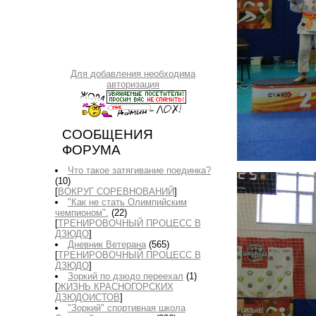
Для добавления необходима
авторизация
СООБЩЕНИЯ
ФОРУМА
Что такое затягивание поединка?
(10)
[
ВОКРУГ СОРЕВНОВАНИЙ
]
"Как не стать Олимпийским
чемпионом".
(22)
[
ТРЕНИРОВОЧНЫЙ ПРОЦЕСС В
ДЗЮДО
]
Дневник Ветерана
(565)
[
ТРЕНИРОВОЧНЫЙ ПРОЦЕСС В
ДЗЮДО
]
Зоркий по дзюдо переехал
(1)
[
ЖИЗНЬ КРАСНОГОРСКИХ
ДЗЮДОИСТОВ
]
"Зоркий" спортивная школа