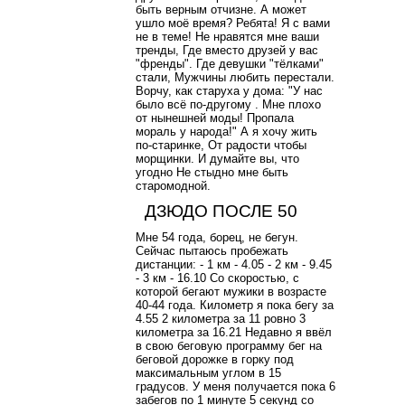
быть верным отчизне. А может
ушло моё время? Ребята! Я с вами
не в теме! Не нравятся мне ваши
тренды, Где вместо друзей у вас
"френды". Где девушки "тёлками"
стали, Мужчины любить перестали.
Ворчу, как старуха у дома: "У нас
было всё по-другому . Мне плохо
от нынешней моды! Пропала
мораль у народа!" А я хочу жить
по-старинке, От радости чтобы
морщинки. И думайте вы, что
угодно Не стыдно мне быть
старомодной.
ДЗЮДО ПОСЛЕ 50
Мне 54 года, борец, не бегун.
Сейчас пытаюсь пробежать
дистанции: - 1 км - 4.05 - 2 км - 9.45
- 3 км - 16.10 Со скоростью, с
которой бегают мужики в возрасте
40-44 года. Километр я пока бегу за
4.55 2 километра за 11 ровно 3
километра за 16.21 Недавно я ввёл
в свою беговую программу бег на
беговой дорожке в горку под
максимальным углом в 15
градусов. У меня получается пока 6
забегов по 1 минуте 5 секунд со