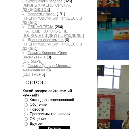
Олимпийского резерва
(326)
[
ЖИЗНЬ КРАСНОГОРСКИХ
ДЗЮДОИСТОВ
]
Новости дзюдо.
(131)
[
ТРЕНИРОВОЧНЫЙ ПРОЦЕСС В
ДЗЮДО
]
ОБЩАЯ ТЕМА
(264)
[
НА ТЕМЫ КОТОРЫЕ НЕ
ПОДХОДЯТ В ДРУГИЕ РАЗДЕЛЫ
]
Дневник спортсмена
(0)
[
ТРЕНИРОВОЧНЫЙ ПРОЦЕСС В
ДЗЮДО
]
Памяти Карпова Юрия
Васильевича
(0)
[
ОКТЯБРЬ
]
Памяти Гущина Михаила
Алексеевича
(0)
[
СЕНТЯБРЬ
]
ОПРОС
Какой раздел сайта самый
нужный?
Календарь соревнований
Обучение
Новости
Программы тренировок
Общение
Другое