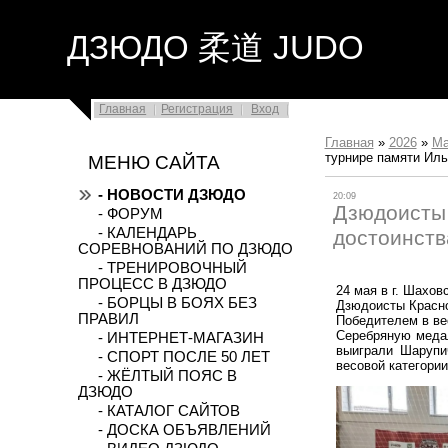
ДЗЮДО 柔道 JUDO
Главная
Регистрация
Вход
Главная
»
2026
»
М
турнире памяти Ил
МЕНЮ САЙТА
- НОВОСТИ ДЗЮДО
20:09
Дзюдоисты 
- ФОРУМ
- КАЛЕНДАРЬ
достоинств
СОРЕВНОВАНИЙ ПО ДЗЮДО
- ТРЕНИРОВОЧНЫЙ
ПРОЦЕСС В ДЗЮДО
24 мая в г. Шахо
- БОРЦЫ В БОЯХ БЕЗ
Дзюдоисты Красно
ПРАВИЛ
Победителем в ве
Серебряную медал
- ИНТЕРНЕТ-МАГАЗИН
выиграли Шарупи
- СПОРТ ПОСЛЕ 50 ЛЕТ
весовой категории
- ЖЁЛТЫЙ ПОЯС В
ДЗЮДО
- КАТАЛОГ САЙТОВ
- ДОСКА ОБЪЯВЛЕНИЙ