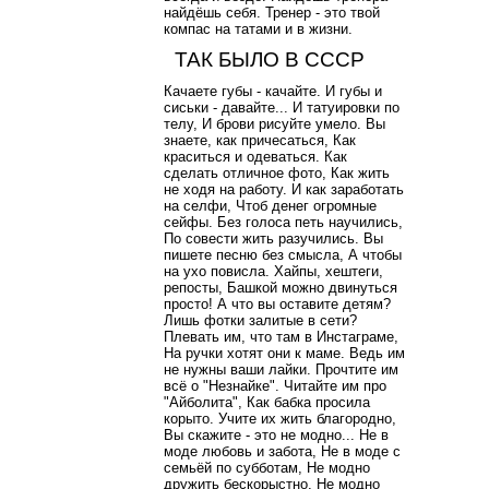
найдёшь себя. Тренер - это твой
компас на татами и в жизни.
ТАК БЫЛО В СССР
Качаете губы - качайте. И губы и
сиськи - давайте... И татуировки по
телу, И брови рисуйте умело. Вы
знаете, как причесаться, Как
краситься и одеваться. Как
сделать отличное фото, Как жить
не ходя на работу. И как заработать
на селфи, Чтоб денег огромные
сейфы. Без голоса петь научились,
По совести жить разучились. Вы
пишете песню без смысла, А чтобы
на ухо повисла. Хайпы, хештеги,
репосты, Башкой можно двинуться
просто! А что вы оставите детям?
Лишь фотки залитые в сети?
Плевать им, что там в Инстаграме,
На ручки хотят они к маме. Ведь им
не нужны ваши лайки. Прочтите им
всё о "Незнайке". Читайте им про
"Айболита", Как бабка просила
корыто. Учите их жить благородно,
Вы скажите - это не модно... Не в
моде любовь и забота, Не в моде с
семьёй по субботам, Не модно
дружить бескорыстно, Не модно