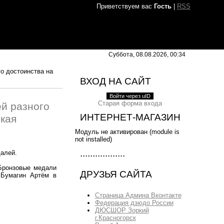
Приветствуем вас
Гость
|
RSS
Суббота, 08.08.2026, 00:34
о достоинства на
ВХОД НА САЙТ
Войти через uID
Старая форма входа
й разного
ИНТЕРНЕТ-МАГАЗИН
кая
Модуль не активирован (module is
not installed)
.
..................
далей.
 Бронзовые медали
ДРУЗЬЯ САЙТА
 Бумагин Артём в
Страница Админа Вконтакте
Федерация дзюдо России
ДЮСШОР Зоркий
г.Красногорск