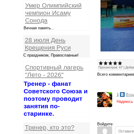
Умер Олимпийский
чемпион Исаму
Сонода
Вечная память...
28 июля День
Крещения Руси
С праздником, Православные!
Спортивный лагерь
Просмотров
:
67
|
Доба
"Лето - 2026"
Всего комментарие
Тренер - фанат
Советского Союза и
1
Вла
поэтому проводит
Надеюсь 
занятия по-
старинке.
Войдите:
Тренер, кто это?