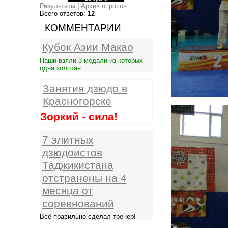
Результаты
|
Архив опросов
Всего ответов:
12
КОММЕНТАРИИ
Кубок Азии Макао
Наши взяли 3 медали из которых
одна золотая.
Занятия дзюдо в
Красногорске
Зоркий - сила!
7 элитных
дзюдоистов
Таджикистана
отстранены на 4
месяца от
соревнований
Всё правильно сделал тренер!