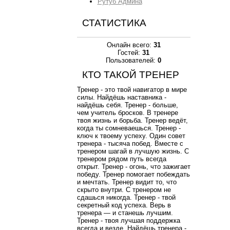
Рутуб Админа
СТАТИСТИКА
Онлайн всего:
31
Гостей:
31
Пользователей:
0
КТО ТАКОЙ ТРЕНЕР
Тренер - это твой навигатор в мире
силы. Найдёшь наставника -
найдёшь себя. Тренер - больше,
чем учитель бросков. В тренере
твоя жизнь и борьба. Тренер ведёт,
когда ты сомневаешься. Тренер -
ключ к твоему успеху. Один совет
тренера - тысяча побед. Вместе с
тренером шагай в лучшую жизнь. С
тренером рядом путь всегда
открыт. Тренер - огонь, что зажигает
победу. Тренер помогает побеждать
и мечтать. Тренер видит то, что
скрыто внутри. С тренером не
сдашься никогда. Тренер - твой
секретный код успеха. Верь в
тренера — и станешь лучшим.
Тренер - твоя лучшая поддержка
всегда и везде. Найдёшь тренера -