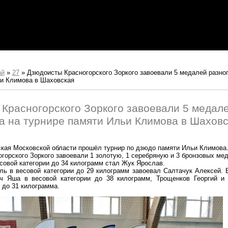
ай
»
27
»
Дзюдоисты Красногорского Зоркого завоевали 5 медалей разног
ьи Климова в Шаховская
Красногорского Зоркого завоевали 5 медале
а на турнире памяти Ильи Климова в Шаховс
вская Московской области прошёл турнир по дзюдо памяти Ильи Климова
горского Зоркого завоевали 1 золотую, 1 серебряную и 3 бронзовых ме
совой категории до 34 килограмм стал Жук Ярослав.
ь в весовой категории до 29 килограмм завоевал Салтачук Алексей.
ч Яша в весовой категории до 38 килограмм, Трощенков Георгий и
 до 31 килограмма.