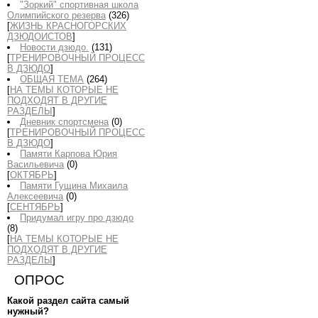
"Зоркий" спортивная школа
Олимпийского резерва
(326)
[
ЖИЗНЬ КРАСНОГОРСКИХ
ДЗЮДОИСТОВ
]
Новости дзюдо.
(131)
[
ТРЕНИРОВОЧНЫЙ ПРОЦЕСС
В ДЗЮДО
]
ОБЩАЯ ТЕМА
(264)
[
НА ТЕМЫ КОТОРЫЕ НЕ
ПОДХОДЯТ В ДРУГИЕ
РАЗДЕЛЫ
]
Дневник спортсмена
(0)
[
ТРЕНИРОВОЧНЫЙ ПРОЦЕСС
В ДЗЮДО
]
Памяти Карпова Юрия
Васильевича
(0)
[
ОКТЯБРЬ
]
Памяти Гущина Михаила
Алексеевича
(0)
[
СЕНТЯБРЬ
]
Придумал игру про дзюдо
(8)
[
НА ТЕМЫ КОТОРЫЕ НЕ
ПОДХОДЯТ В ДРУГИЕ
РАЗДЕЛЫ
]
ОПРОС
Какой раздел сайта самый
нужный?