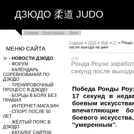
ДЗЮДО 柔道 JUDO
Главная
Регистрация
Вход
Главная
»
2026
»
Май
»
27
»
Ронда 
после выхода на ринг
МЕНЮ САЙТА
- НОВОСТИ ДЗЮДО
21:00
Ронда Роузи заработ
- ФОРУМ
- КАЛЕНДАРЬ
секунд после выхода
СОРЕВНОВАНИЙ ПО
ДЗЮДО
- ТРЕНИРОВОЧНЫЙ
Победа Ронды Роу
ПРОЦЕСС В ДЗЮДО
17 секунд в нед
- БОРЦЫ В БОЯХ БЕЗ
ПРАВИЛ
боевым искусства
- ИНТЕРНЕТ-МАГАЗИН
впечатляющие б
- СПОРТ ПОСЛЕ 50
боевого искусства
ЛЕТ
- ЖЁЛТЫЙ ПОЯС В
"умеренным".
ДЗЮДО
- КАТАЛОГ САЙТОВ