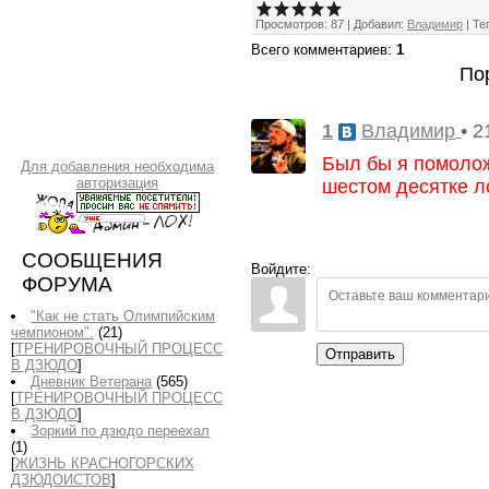
Просмотров
:
87
|
Добавил
:
Владимир
|
Те
Всего комментариев
:
1
По
1
• 2
Владимир
Был бы я помолож
Для добавления необходима
авторизация
шестом десятке ло
СООБЩЕНИЯ
Войдите:
ФОРУМА
"Как не стать Олимпийским
чемпионом".
(21)
[
ТРЕНИРОВОЧНЫЙ ПРОЦЕСС
Отправить
В ДЗЮДО
]
Дневник Ветерана
(565)
[
ТРЕНИРОВОЧНЫЙ ПРОЦЕСС
В ДЗЮДО
]
Зоркий по дзюдо переехал
(1)
[
ЖИЗНЬ КРАСНОГОРСКИХ
ДЗЮДОИСТОВ
]