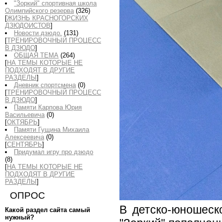
"Зоркий" спортивная школа
Олимпийского резерва
(326)
[
ЖИЗНЬ КРАСНОГОРСКИХ
ДЗЮДОИСТОВ
]
Новости дзюдо.
(131)
[
ТРЕНИРОВОЧНЫЙ ПРОЦЕСС
В ДЗЮДО
]
ОБЩАЯ ТЕМА
(264)
[
НА ТЕМЫ КОТОРЫЕ НЕ
ПОДХОДЯТ В ДРУГИЕ
РАЗДЕЛЫ
]
Дневник спортсмена
(0)
[
ТРЕНИРОВОЧНЫЙ ПРОЦЕСС
В ДЗЮДО
]
Памяти Карпова Юрия
Васильевича
(0)
[
ОКТЯБРЬ
]
Памяти Гущина Михаила
Алексеевича
(0)
[
СЕНТЯБРЬ
]
Придумал игру про дзюдо
(8)
[
НА ТЕМЫ КОТОРЫЕ НЕ
ПОДХОДЯТ В ДРУГИЕ
РАЗДЕЛЫ
]
ОПРОС
В детско-юношеск
Какой раздел сайта самый
нужный?