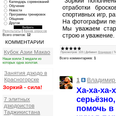
"Зоркий" пополнен
Календарь соревнований
Обучение
отработки броск
Новости
спортивных игр, р
Программы тренировок
Общение
На фотографии пе
Другое
Мы уважаем стар
Результаты
|
Архив опросов
строю и уважение.
Всего ответов:
12
КОММЕНТАРИИ
Кубок Азии Макао
Просмотров
:
103
|
Добавил
:
Владимир
|
Т
Всего комментариев
:
1
Наши взяли 3 медали из
которых одна золотая.
Занятия дзюдо в
Красногорске
1
Владимир
Зоркий - сила!
Ха-ха-ха-
серьёзно,
7 элитных
дзюдоистов
помочь в 
Таджикистана