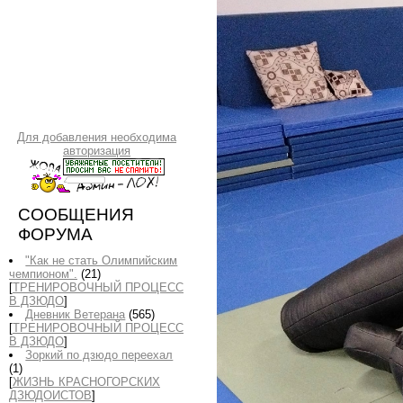
Для добавления необходима
авторизация
СООБЩЕНИЯ
ФОРУМА
"Как не стать Олимпийским
чемпионом".
(21)
[
ТРЕНИРОВОЧНЫЙ ПРОЦЕСС
В ДЗЮДО
]
Дневник Ветерана
(565)
[
ТРЕНИРОВОЧНЫЙ ПРОЦЕСС
В ДЗЮДО
]
Зоркий по дзюдо переехал
(1)
[
ЖИЗНЬ КРАСНОГОРСКИХ
ДЗЮДОИСТОВ
]