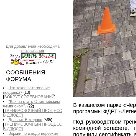
Для добавления необходима
авторизация
СООБЩЕНИЯ
ФОРУМА
Что такое затягивание
поединка?
(10)
[
ВОКРУГ СОРЕВНОВАНИЙ
]
"Как не стать Олимпийским
В казанском парке «Чё
чемпионом".
(22)
программы ФДРТ «Летне
[
ТРЕНИРОВОЧНЫЙ ПРОЦЕСС
В ДЗЮДО
]
Дневник Ветерана
(565)
Под руководством тре
[
ТРЕНИРОВОЧНЫЙ ПРОЦЕСС
командной эстафете, 
В ДЗЮДО
]
Зоркий по дзюдо переехал
получили сертификаты 