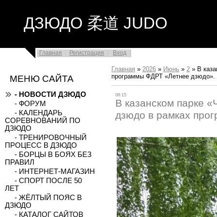
ДЗЮДО 柔道 JUDO
Главная
Регистрация
Вход
Главная
»
2026
»
Июнь
»
2
»
В каза
программы ФДРТ «Летнее дзюдо».
МЕНЮ САЙТА
- НОВОСТИ ДЗЮДО
08:15
В казанском парке 
- ФОРУМ
- КАЛЕНДАРЬ
дзюдо в рамках про
СОРЕВНОВАНИЙ ПО
ДЗЮДО
- ТРЕНИРОВОЧНЫЙ
ПРОЦЕСС В ДЗЮДО
- БОРЦЫ В БОЯХ БЕЗ
ПРАВИЛ
- ИНТЕРНЕТ-МАГАЗИН
- СПОРТ ПОСЛЕ 50
ЛЕТ
- ЖЁЛТЫЙ ПОЯС В
ДЗЮДО
- КАТАЛОГ САЙТОВ