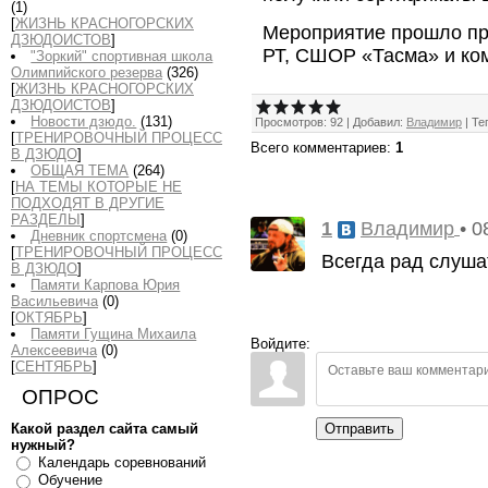
(1)
[
ЖИЗНЬ КРАСНОГОРСКИХ
Мероприятие прошло п
ДЗЮДОИСТОВ
]
РТ, СШОР «Тасма» и ко
"Зоркий" спортивная школа
Олимпийского резерва
(326)
[
ЖИЗНЬ КРАСНОГОРСКИХ
ДЗЮДОИСТОВ
]
Новости дзюдо.
(131)
Просмотров
:
92
|
Добавил
:
Владимир
|
Те
[
ТРЕНИРОВОЧНЫЙ ПРОЦЕСС
Всего комментариев
:
1
В ДЗЮДО
]
ОБЩАЯ ТЕМА
(264)
[
НА ТЕМЫ КОТОРЫЕ НЕ
ПОДХОДЯТ В ДРУГИЕ
РАЗДЕЛЫ
]
1
• 0
Владимир
Дневник спортсмена
(0)
[
ТРЕНИРОВОЧНЫЙ ПРОЦЕСС
Всегда рад слуша
В ДЗЮДО
]
Памяти Карпова Юрия
Васильевича
(0)
[
ОКТЯБРЬ
]
Памяти Гущина Михаила
Войдите:
Алексеевича
(0)
[
СЕНТЯБРЬ
]
ОПРОС
Какой раздел сайта самый
Отправить
нужный?
Календарь соревнований
Обучение