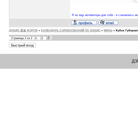
Я не ищу мотиваторы для себя - я становлюсь мо
ДЗЮДО 柔道 ФОРУМ
»
КАЛЕНДАРЬ СОРЕВНОВАНИЙ ПО ДЗЮДО
»
ИЮНЬ
»
Кубок Губерна
2
Страница
2
из
2
«
1
ДЗ