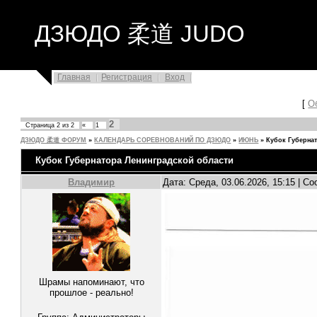
ДЗЮДО 柔道 JUDO
Главная
Регистрация
Вход
[
О
2
Страница
2
из
2
«
1
ДЗЮДО 柔道 ФОРУМ
»
КАЛЕНДАРЬ СОРЕВНОВАНИЙ ПО ДЗЮДО
»
ИЮНЬ
»
Кубок Губерна
Кубок Губернатора Ленинградской области
Владимир
Дата: Среда, 03.06.2026, 15:15 | 
Шрамы напоминают, что
прошлое - реально!