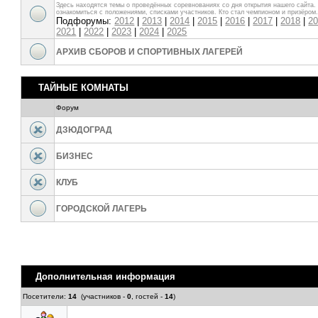
Здесь находятся темы о проведённых соревнованиях со дня открытия нашего сайта
ознакомиться с положениями, списками участников. Кто стал чемпионом и призёром
Подфорумы:
2012
|
2013
|
2014
|
2015
|
2016
|
2017
|
2018
|
2
2021
|
2022
|
2023
|
2024
|
2025
АРХИВ СБОРОВ И СПОРТИВНЫХ ЛАГЕРЕЙ
ТАЙНЫЕ КОМНАТЫ
Форум
ДЗЮДОГРАД
БИЗНЕС
КЛУБ
ГОРОДСКОЙ ЛАГЕРЬ
Дополнительная информация
Посетители:
14
(участников -
0
, гостей -
14
)