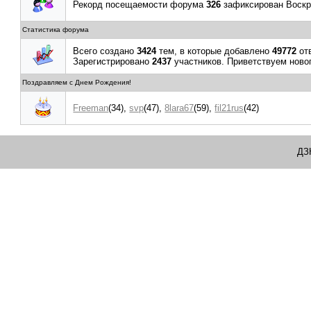
Рекорд посещаемости форума
326
зафиксирован Воскре
Статистика форума
Всего создано
3424
тем, в которые добавлено
49772
от
Зарегистрировано
2437
участников. Приветствуем ново
Поздравляем с Днем Рождения!
Freeman
(34)
,
svp
(47)
,
8lara67
(59)
,
fil21rus
(42)
ДЗ