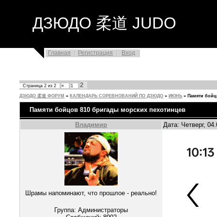
ДЗЮДО 柔道 JUDO
Главная
Регистрация
Вход
2
Страница
2
из
2
«
1
ДЗЮДО 柔道 ФОРУМ
»
КАЛЕНДАРЬ СОРЕВНОВАНИЙ ПО ДЗЮДО
»
ИЮНЬ
»
Памяти бойц
Памяти бойцов 810 бригады морских пехотинцев
Владимир
Дата: Четверг, 04
Шрамы напоминают, что прошлое - реально!
Группа: Администраторы