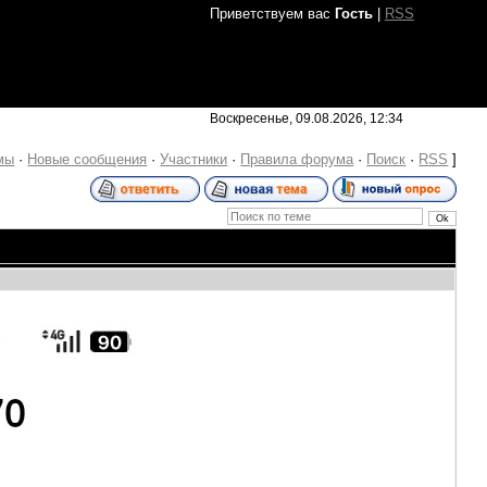
Приветствуем вас
Гость
|
RSS
Воскресенье, 09.08.2026, 12:34
мы
·
Новые сообщения
·
Участники
·
Правила форума
·
Поиск
·
RSS
]