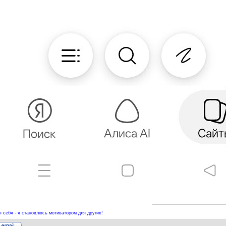
 себя - я становлюсь мотиватором для других!