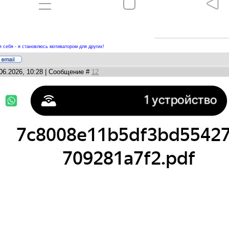
 себя - я становлюсь мотиватором для других!
.06.2026, 10:28 | Сообщение #
12