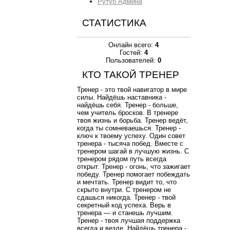
Рутуб Админа
СТАТИСТИКА
Онлайн всего:
4
Гостей:
4
Пользователей:
0
КТО ТАКОЙ ТРЕНЕР
Тренер - это твой навигатор в мире
силы. Найдёшь наставника -
найдёшь себя. Тренер - больше,
чем учитель бросков. В тренере
твоя жизнь и борьба. Тренер ведёт,
когда ты сомневаешься. Тренер -
ключ к твоему успеху. Один совет
тренера - тысяча побед. Вместе с
тренером шагай в лучшую жизнь. С
тренером рядом путь всегда
открыт. Тренер - огонь, что зажигает
победу. Тренер помогает побеждать
и мечтать. Тренер видит то, что
скрыто внутри. С тренером не
сдашься никогда. Тренер - твой
секретный код успеха. Верь в
тренера — и станешь лучшим.
Тренер - твоя лучшая поддержка
всегда и везде. Найдёшь тренера -