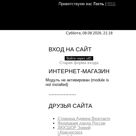
Приветствуем вас
Гость
|
RSS
Суббота, 08.08.2026, 21:18
ВХОД НА САЙТ
Войти через uID
Старая форма входа
ИНТЕРНЕТ-МАГАЗИН
Модуль не активирован (module is
not installed)
..................
ДРУЗЬЯ САЙТА
Страница Админа Вконтакте
Федерация дзюдо России
ДЮСШОР Зоркий
г.Красногорск