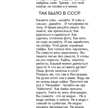
найдёшь себя. Тренер - это твой
компас на татами и в жизни.
ТАК БЫЛО В СССР
Качаете губы - качайте. И губы и
сиськи - давайте... И татуировки по
телу, И брови рисуйте умело. Вы
знаете, как причесаться, Как
краситься и одеваться. Как
сделать отличное фото, Как жить
не ходя на работу. И как заработать
на селфи, Чтоб денег огромные
сейфы. Без голоса петь научились,
По совести жить разучились. Вы
пишете песню без смысла, А чтобы
на ухо повисла. Хайпы, хештеги,
репосты, Башкой можно двинуться
просто! А что вы оставите детям?
Лишь фотки залитые в сети?
Плевать им, что там в Инстаграме,
На ручки хотят они к маме. Ведь им
не нужны ваши лайки. Прочтите им
всё о "Незнайке". Читайте им про
"Айболита", Как бабка просила
корыто. Учите их жить благородно,
Вы скажите - это не модно... Не в
моде любовь и забота, Не в моде с
семьёй по субботам, Не модно
дружить бескорыстно, Не модно