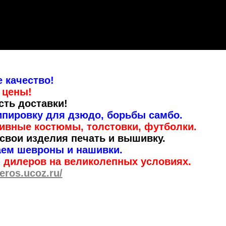
 качество!
 цены!
сть доставки!
ипировку для дзюдо, борьбы самбо.
ивные костюмы, толстовки, футболки.
свои изделия печать и вышивку.
аем шевроны и нашивки.
 дилеров на великолепных условиях.
eros.ucoz.ru/