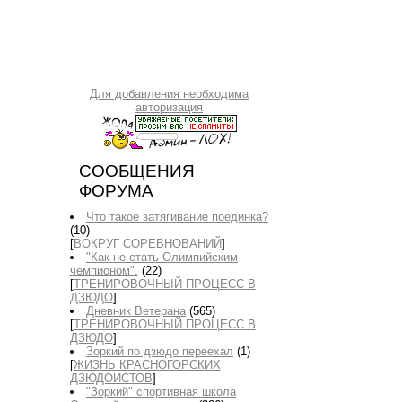
Для добавления необходима
авторизация
СООБЩЕНИЯ
ФОРУМА
Что такое затягивание поединка?
(10)
[
ВОКРУГ СОРЕВНОВАНИЙ
]
"Как не стать Олимпийским
чемпионом".
(22)
[
ТРЕНИРОВОЧНЫЙ ПРОЦЕСС В
ДЗЮДО
]
Дневник Ветерана
(565)
[
ТРЕНИРОВОЧНЫЙ ПРОЦЕСС В
ДЗЮДО
]
Зоркий по дзюдо переехал
(1)
[
ЖИЗНЬ КРАСНОГОРСКИХ
ДЗЮДОИСТОВ
]
"Зоркий" спортивная школа