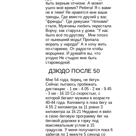
быть верным отчизне. А может
ушло моё время? Ребята! Я с вами
не в теме! Не нравятся мне ваши
тренды, Где вместо друзей у вас
"френды". Где девушки "тёлками"
стали, Мужчины любить перестали.
Ворчу, как старуха у дома: "У нас
было всё по-другому . Мне плохо
от нынешней моды! Пропала
мораль у народа!" А я хочу жить
по-старинке, От радости чтобы
морщинки. И думайте вы, что
угодно Не стыдно мне быть
старомодной.
ДЗЮДО ПОСЛЕ 50
Мне 54 года, борец, не бегун.
Сейчас пытаюсь пробежать
дистанции: - 1 км - 4.05 - 2 км - 9.45
- 3 км - 16.10 Со скоростью, с
которой бегают мужики в возрасте
40-44 года. Километр я пока бегу за
4.55 2 километра за 11 ровно 3
километра за 16.21 Недавно я ввёл
в свою беговую программу бег на
беговой дорожке в горку под
максимальным углом в 15
градусов. У меня получается пока 6
забегов по 1 минуте 5 секунд со