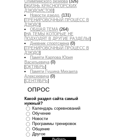
Олимпийского резерва
(326)
[
ЖИЗНЬ КРАСНОГОРСКИХ
ДЗЮДОИСТОВ
]
Новости дзюдо.
(131)
[
ТРЕНИРОВОЧНЫЙ ПРОЦЕСС В
ДЗЮДО
]
ОБЩАЯ ТЕМА
(264)
[
НА ТЕМЫ КОТОРЫЕ НЕ
ПОДХОДЯТ В ДРУГИЕ РАЗДЕЛЫ
]
Дневник спортсмена
(0)
[
ТРЕНИРОВОЧНЫЙ ПРОЦЕСС В
ДЗЮДО
]
Памяти Карпова Юрия
Васильевича
(0)
[
ОКТЯБРЬ
]
Памяти Гущина Михаила
Алексеевича
(0)
[
СЕНТЯБРЬ
]
ОПРОС
Какой раздел сайта самый
нужный?
Календарь соревнований
Обучение
Новости
Программы тренировок
Общение
Другое