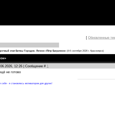
[
Обновленные те
орочный этап Битвы Городов. Легион «Пётр Багратион»
(4-6 сентября 2026 г. Красноярск)
ион»
.06.2026, 12:26 | Сообщение #
1
ещё не готово
 себя - я становлюсь мотиватором для других!