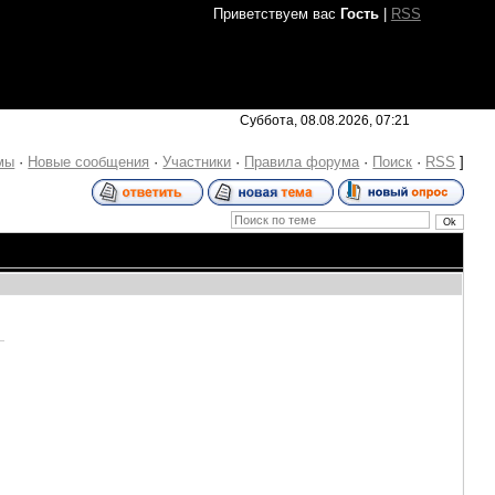
Приветствуем вас
Гость
|
RSS
Суббота, 08.08.2026, 07:21
мы
·
Новые сообщения
·
Участники
·
Правила форума
·
Поиск
·
RSS
]