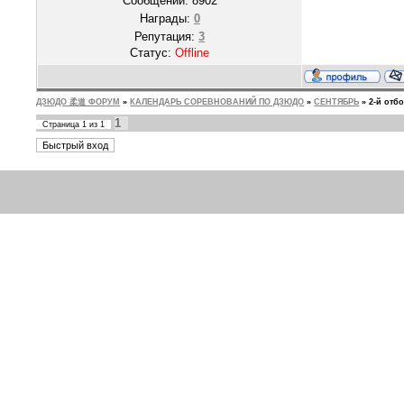
Сообщений:
8902
Награды:
0
Репутация:
3
Статус:
Offline
ДЗЮДО 柔道 ФОРУМ
»
КАЛЕНДАРЬ СОРЕВНОВАНИЙ ПО ДЗЮДО
»
СЕНТЯБРЬ
»
2-й отб
1
Страница
1
из
1