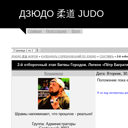
ДЗЮДО 柔道 JUDO
Главная
Регистрация
Вход
1
Страница
1
из
1
ДЗЮДО 柔道 ФОРУМ
»
КАЛЕНДАРЬ СОРЕВНОВАНИЙ ПО ДЗЮДО
»
СЕНТЯБРЬ
»
2-й отб
2-й отборочный этап Битвы Городов. Легион «Пётр Баграт
Владимир
Дата: Вторник, 30
Положение пока 
Я не ищу мотиваторы для
Шрамы напоминают, что прошлое - реально!
Группа: Администраторы