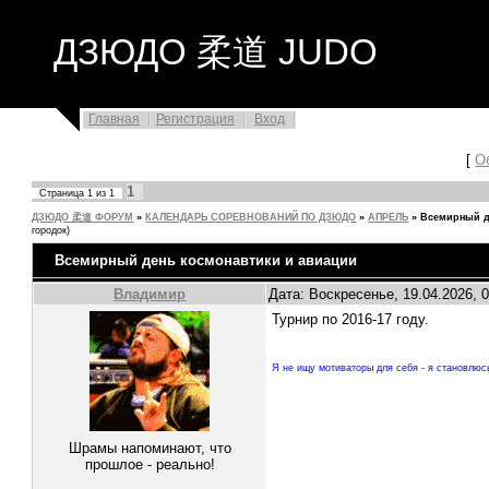
ДЗЮДО 柔道 JUDO
Главная
Регистрация
Вход
[
О
1
Страница
1
из
1
ДЗЮДО 柔道 ФОРУМ
»
КАЛЕНДАРЬ СОРЕВНОВАНИЙ ПО ДЗЮДО
»
АПРЕЛЬ
»
Всемирный д
городок)
Всемирный день космонавтики и авиации
Владимир
Дата: Воскресенье, 19.04.2026, 
Турнир по 2016-17 году.
Я не ищу мотиваторы для себя - я становлюс
Шрамы напоминают, что
прошлое - реально!