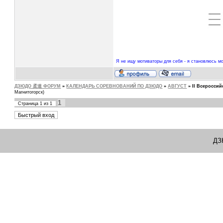
Я не ищу мотиваторы для себя - я становлюсь мо
ДЗЮДО 柔道 ФОРУМ
»
КАЛЕНДАРЬ СОРЕВНОВАНИЙ ПО ДЗЮДО
»
АВГУСТ
»
II Всеросси
Магнитогорск)
1
Страница
1
из
1
ДЗ