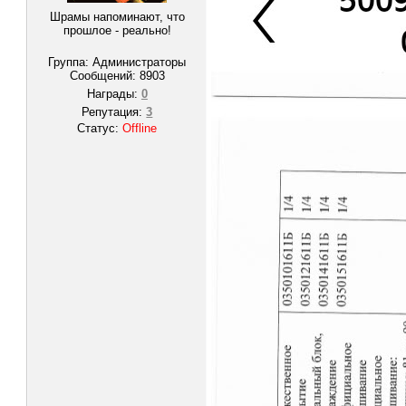
Шрамы напоминают, что
прошлое - реально!
Группа: Администраторы
Сообщений:
8903
Награды:
0
Репутация:
3
Статус:
Offline