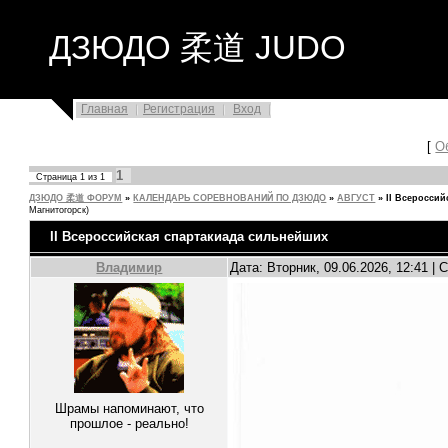
ДЗЮДО 柔道 JUDO
Главная
Регистрация
Вход
[
О
1
Страница
1
из
1
ДЗЮДО 柔道 ФОРУМ
»
КАЛЕНДАРЬ СОРЕВНОВАНИЙ ПО ДЗЮДО
»
АВГУСТ
»
II Всеросси
Магнитогорск)
II Всероссийская спартакиада сильнейших
Владимир
Дата: Вторник, 09.06.2026, 12:41 |
Шрамы напоминают, что
прошлое - реально!