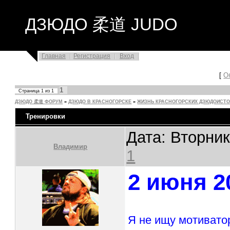
ДЗЮДО 柔道 JUDO
Главная
Регистрация
Вход
[
О
1
Страница
1
из
1
ДЗЮДО 柔道 ФОРУМ
»
ДЗЮДО В КРАСНОГОРСКЕ
»
ЖИЗНЬ КРАСНОГОРСКИХ ДЗЮДОИСТ
Тренировки
Дата: Вторник
Владимир
1
2 июня 2
Я не ищу мотивато