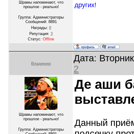
Шрамы напоминают, что
других!
прошлое - реально!
Группа: Администраторы
Сообщений:
8891
Награды:
0
Репутация:
3
Статус:
Offline
Дата: Вторник
Владимир
2
Де аши б
выставл
Шрамы напоминают, что
прошлое - реально!
Данный приём
Группа: Администраторы
подсечку про
Сообщений:
8891