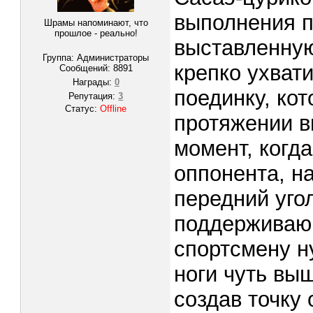
выполнения п
Шрамы напоминают, что
прошлое - реально!
выставленную
Группа: Администраторы
крепко ухвати
Сообщений:
8891
Награды:
0
поединку, ко
Репутация:
3
Статус:
Offline
протяжении в
момент, когд
оппонента, н
передний угол
поддерживающ
спортсмену н
ноги чуть вы
создав точку 