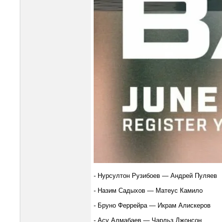
- Нурсултон Рузибоев — Андрей Пуляев
- Назим Садыхов — Матеус Камило
- Бруно Феррейра — Икрам Алискеров
- Асу Алмабаев — Чарльз Джонсон