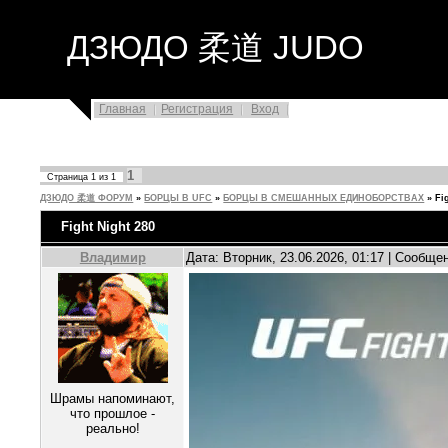
ДЗЮДО 柔道 JUDO
Главная
Регистрация
Вход
1
Страница
1
из
1
ДЗЮДО 柔道 ФОРУМ
»
БОРЦЫ В UFC
»
БОРЦЫ В СМЕШАННЫХ ЕДИНОБОРСТВАХ
»
Fi
Fight Night 280
Владимир
Дата: Вторник, 23.06.2026, 01:17 | Сообще
Шрамы напоминают,
что прошлое -
реально!