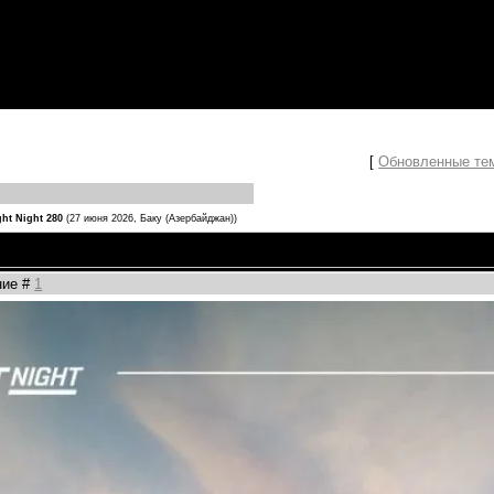
[
Обновленные те
ght Night 280
(27 июня 2026, Баку (Азербайджан))
ние #
1