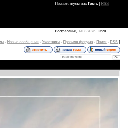
Приветствуем вас
Гость
|
RSS
Воскресенье, 09.08.2026, 13:20
мы
·
Новые сообщения
·
Участники
·
Правила форума
·
Поиск
·
RSS
]