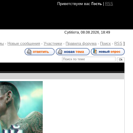
Приветствуем вас
Гость
|
RSS
Суббота, 08.08.2026, 18:49
мы
·
Новые сообщения
·
Участники
·
Правила форума
·
Поиск
·
RSS
]