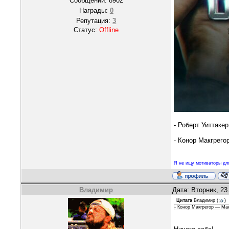
Сообщений:
8902
Награды:
0
Репутация:
3
Статус:
Offline
- Роберт Уиттаке
- Конор Макгрег
Я не ищу мотиваторы для
Владимир
Дата: Вторник, 23
Цитата
Владимир
(
)
- Конор Макгрегор — Ма