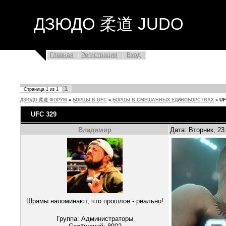
ДЗЮДО 柔道 JUDO
Главная
Регистрация
Вход
1
Страница
1
из
1
ДЗЮДО 柔道 ФОРУМ
»
БОРЦЫ В UFC
»
БОРЦЫ В СМЕШАННЫХ ЕДИНОБОРСТВАХ
»
UF
UFC 329
Владимир
Дата: Вторник, 23
Шрамы напоминают, что прошлое - реально!
Группа: Администраторы