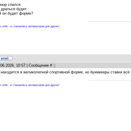
онор спился.
 драться будет.
й он будет форме?
 себя - я становлюсь мотиватором для других!
.06.2026, 10:57 | Сообщение #
3
 находится в великолепной спортивной форме, но букмекеры ставки всё 
 себя - я становлюсь мотиватором для других!