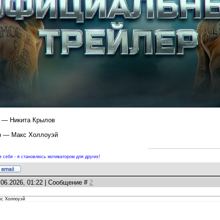
р — Никита Крылов
ор — Макс Холлоуэй
 себя - я становлюсь мотиватором для других!
.06.2026, 01:22 | Сообщение #
2
кс Холлоуэй