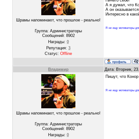
Ничего себе!
А я думал, что К
А он оказывается
Интересно в како
Шрамы напоминают, что прошлое - реально!
Я не ищу мотиваторы для
Группа: Администраторы
Сообщений:
8902
Награды:
0
Репутация:
3
Статус:
Offline
Владимир
Дата: Вторник, 23
Пишут, что Конор
Я не ищу мотиваторы для
Шрамы напоминают, что прошлое - реально!
Группа: Администраторы
Сообщений:
8902
Награды:
0