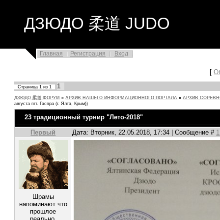
ДЗЮДО 柔道 JUDO
Главная
Регистрация
Вход
[
О
1
Страница
1
из
1
ДЗЮДО 柔道 ФОРУМ
»
АРХИВ НАШЕГО ИНФОРМАЦИОННОГО ПОРТАЛА
»
АРХИВ СОРЕВ
августа пгт. Гаспра (г. Ялта, Крым))
23 традиционный турнир "Лето-2018"
Первый
Дата: Вторник, 22.05.2018, 17:34 | Сообщение #
1
Шрамы
напоминают что
прошлое
реально.