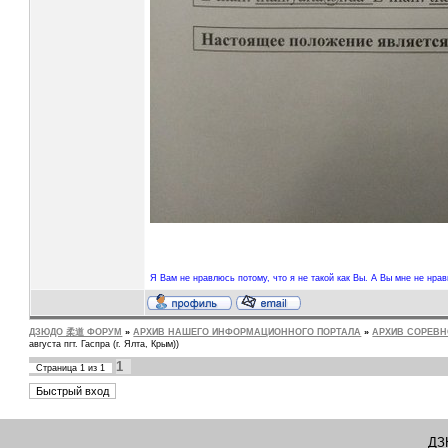
Я Вам не нравлюсь потому, что я не такой как Вы. А Вы мне не нрав
ДЗЮДО 柔道 ФОРУМ
»
АРХИВ НАШЕГО ИНФОРМАЦИОННОГО ПОРТАЛА
»
АРХИВ СОРЕВ
августа пгт. Гаспра (г. Ялта, Крым))
1
Страница
1
из
1
ДЗ