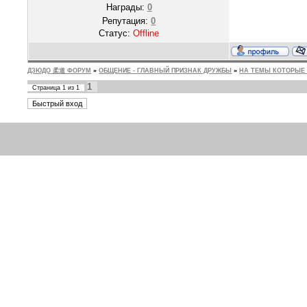
Награды:
0
Репутация:
0
Статус:
Offline
ДЗЮДО 柔道 ФОРУМ
»
ОБЩЕНИЕ - ГЛАВНЫЙ ПРИЗНАК ДРУЖБЫ
»
НА ТЕМЫ КОТОРЫЕ 
1
Страница
1
из
1