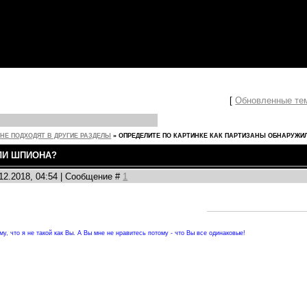
[
Обновленные те
НЕ ПОДХОДЯТ В ДРУГИЕ РАЗДЕЛЫ
»
ОПРЕДЕЛИТЕ ПО КАРТИНКЕ КАК ПАРТИЗАНЫ ОБНАРУЖИ
ЛИ ШПИОНА?
.12.2018, 04:54 | Сообщение #
1
у, что я не такой как Вы. А Вы мне не нравитесь потому - что Вы все одинаковые!