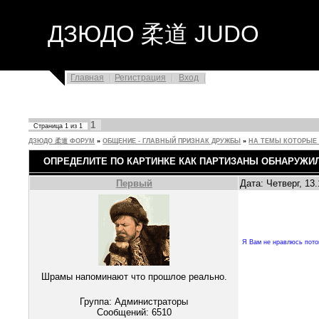
ДЗЮДО 柔道 JUDO
Главная
Регистрация
Вход
1
Страница
1
из
1
ДЗЮДО 柔道 ФОРУМ
»
ОБЩЕНИЕ - ГЛАВНЫЙ ПРИЗНАК ДРУЖБЫ
»
НА ТЕМЫ КОТОРЫЕ 
ОПРЕДЕЛИТЕ ПО КАРТИНКЕ КАК ПАРТИЗАНЫ ОБНАРУЖИ
Первый
Дата: Четверг, 13
Я Вам не нравлюсь потом
Шрамы напоминают что прошлое реально.
Группа: Администраторы
Сообщений:
6510