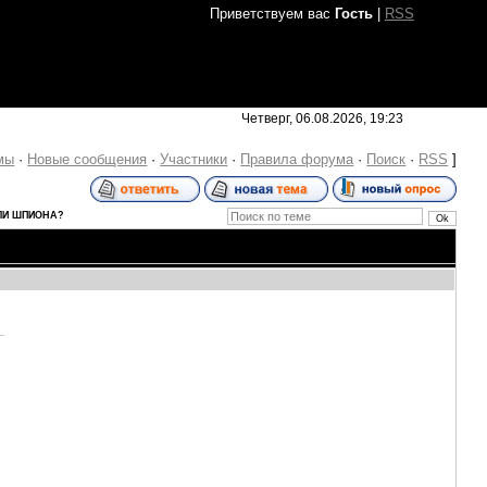
Приветствуем вас
Гость
|
RSS
Четверг, 06.08.2026, 19:23
мы
·
Новые сообщения
·
Участники
·
Правила форума
·
Поиск
·
RSS
]
ЛИ ШПИОНА?