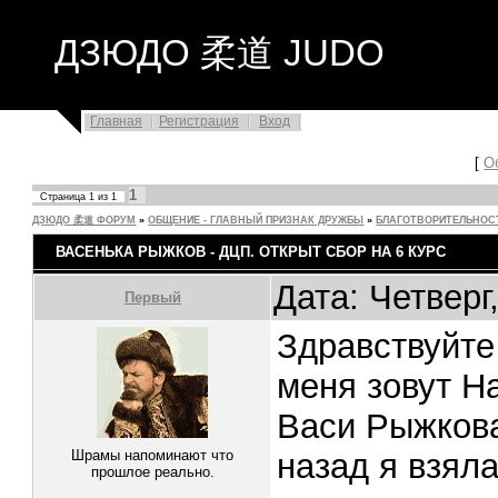
ДЗЮДО 柔道 JUDO
Главная
Регистрация
Вход
[
О
1
Страница
1
из
1
ДЗЮДО 柔道 ФОРУМ
»
ОБЩЕНИЕ - ГЛАВНЫЙ ПРИЗНАК ДРУЖБЫ
»
БЛАГОТВОРИТЕЛЬНОС
ВАСЕНЬКА РЫЖКОВ - ДЦП. ОТКРЫТ СБОР НА 6 КУРС
Дата: Четверг
Первый
Здравствуйте 
меня зовут Н
Васи Рыжкова.
Шрамы напоминают что
назад я взяла
прошлое реально.