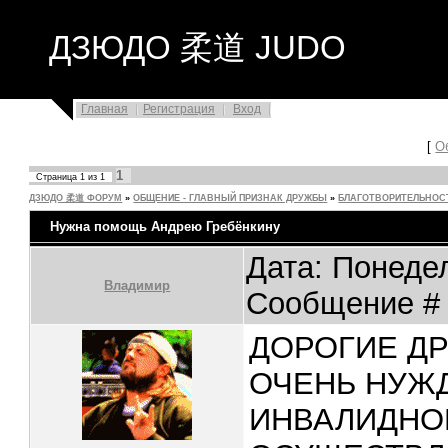
ДЗЮДО 柔道 JUDO
Главная
Регистрация
Вход
[
О
1
Страница
1
из
1
ДЗЮДО 柔道 ФОРУМ
»
ОБЩЕНИЕ - ГЛАВНЫЙ ПРИЗНАК ДРУЖБЫ
»
БЛАГОТВОРИТЕЛЬНОС
Нужна помощь Андрею Гребёнкину
Дата: Понедел
Владимир
Сообщение 
ДОРОГИЕ ДР
ОЧЕНЬ НУЖ
ИНВАЛИДНО