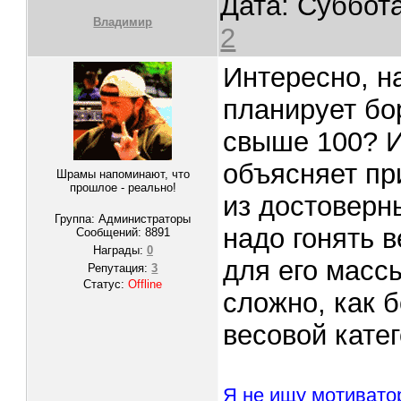
Дата: Суббота
Владимир
2
Интересно, н
планирует бо
свыше 100? И
объясняет пр
Шрамы напоминают, что
прошлое - реально!
из достоверн
Группа: Администраторы
надо гонять 
Сообщений:
8891
Награды:
0
для его массы
Репутация:
3
Статус:
Offline
сложно, как 
весовой кате
Я не ищу мотивато