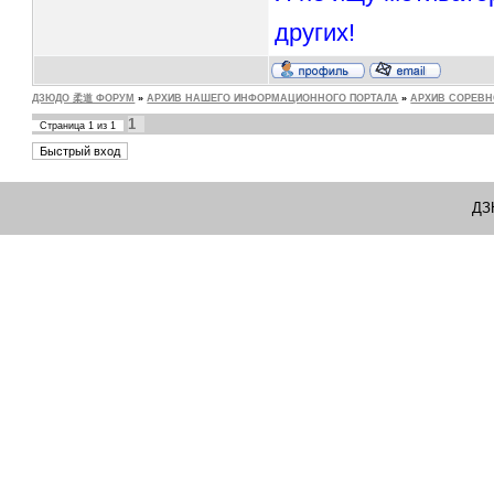
других!
ДЗЮДО 柔道 ФОРУМ
»
АРХИВ НАШЕГО ИНФОРМАЦИОННОГО ПОРТАЛА
»
АРХИВ СОРЕВ
1
Страница
1
из
1
ДЗ