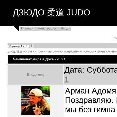
ДЗЮДО 柔道 JUDO
Главная
Регистрация
Вход
[
О
1
Страница
1
из
1
ДЗЮДО 柔道 ФОРУМ
»
АРХИВ НАШЕГО ИНФОРМАЦИОННОГО ПОРТАЛА
»
АРХИВ СОРЕВ
Чемпионат мира в Дохе - 20 23
Дата: Суббота
Владимир
1
Арман Адомян
Поздравляю. 
мы без гимна