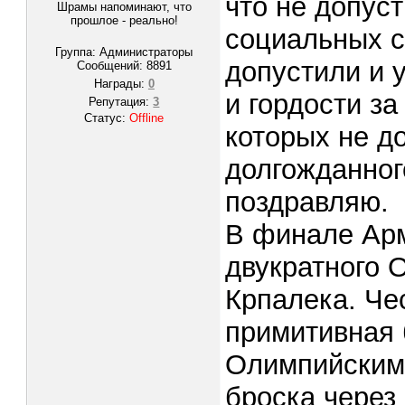
что не допуст
Шрамы напоминают, что
прошлое - реально!
социальных с
Группа: Администраторы
допустили и 
Сообщений:
8891
Награды:
0
и гордости за
Репутация:
3
Статус:
Offline
которых не до
долгожданног
поздравляю.
В финале Ар
двукратного 
Крпалека. Че
примитивная
Олимпийским 
броска через 