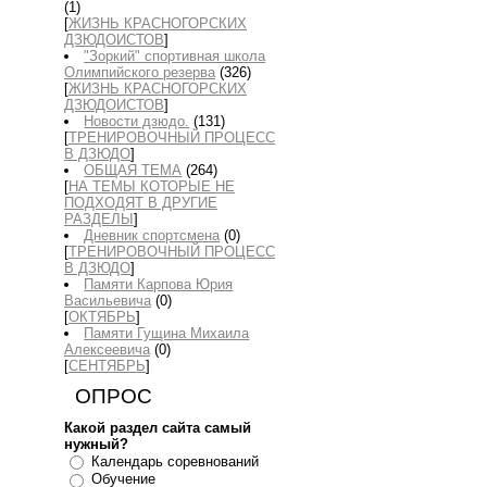
(1)
[
ЖИЗНЬ КРАСНОГОРСКИХ
ДЗЮДОИСТОВ
]
"Зоркий" спортивная школа
Олимпийского резерва
(326)
[
ЖИЗНЬ КРАСНОГОРСКИХ
ДЗЮДОИСТОВ
]
Новости дзюдо.
(131)
[
ТРЕНИРОВОЧНЫЙ ПРОЦЕСС
В ДЗЮДО
]
ОБЩАЯ ТЕМА
(264)
[
НА ТЕМЫ КОТОРЫЕ НЕ
ПОДХОДЯТ В ДРУГИЕ
РАЗДЕЛЫ
]
Дневник спортсмена
(0)
[
ТРЕНИРОВОЧНЫЙ ПРОЦЕСС
В ДЗЮДО
]
Памяти Карпова Юрия
Васильевича
(0)
[
ОКТЯБРЬ
]
Памяти Гущина Михаила
Алексеевича
(0)
[
СЕНТЯБРЬ
]
ОПРОС
Какой раздел сайта самый
нужный?
Календарь соревнований
Обучение