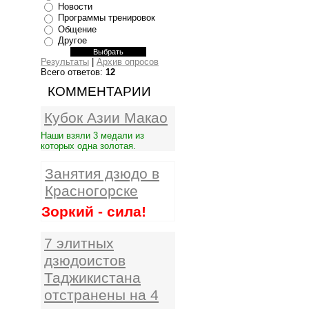
Новости
Программы тренировок
Общение
Другое
Результаты
|
Архив опросов
Всего ответов:
12
КОММЕНТАРИИ
Кубок Азии Макао
Наши взяли 3 медали из
которых одна золотая.
Занятия дзюдо в
Красногорске
Зоркий - сила!
7 элитных
дзюдоистов
Таджикистана
отстранены на 4