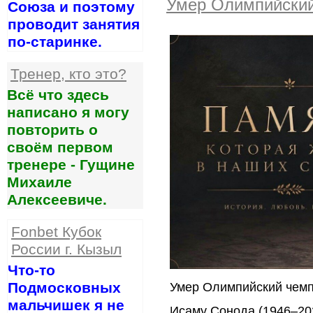
Умер Олимпийский
Союза и поэтому
проводит занятия
по-старинке.
Тренер, кто это?
Всё что здесь
написано я могу
повторить о
своём первом
тренере - Гущине
Михаиле
Алексеевиче.
Fonbet Кубок
России г. Кызыл
Что-то
Подмосковных
Умер Олимпийский чемп
мальчишек я не
Исаму Сонода (1946–20