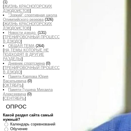
(1)
[
ЖИЗНЬ КРАСНОГОРСКИХ
ДЗЮДОИСТОВ
]
"Зоркий" спортивная школа
Олимпийского резерва
(326)
[
ЖИЗНЬ КРАСНОГОРСКИХ
ДЗЮДОИСТОВ
]
Новости дзюдо.
(131)
[
ТРЕНИРОВОЧНЫЙ ПРОЦЕСС
В ДЗЮДО
]
ОБЩАЯ ТЕМА
(264)
[
НА ТЕМЫ КОТОРЫЕ НЕ
ПОДХОДЯТ В ДРУГИЕ
РАЗДЕЛЫ
]
Дневник спортсмена
(0)
[
ТРЕНИРОВОЧНЫЙ ПРОЦЕСС
В ДЗЮДО
]
Памяти Карпова Юрия
Васильевича
(0)
[
ОКТЯБРЬ
]
Памяти Гущина Михаила
Алексеевича
(0)
[
СЕНТЯБРЬ
]
ОПРОС
Какой раздел сайта самый
нужный?
Календарь соревнований
Обучение