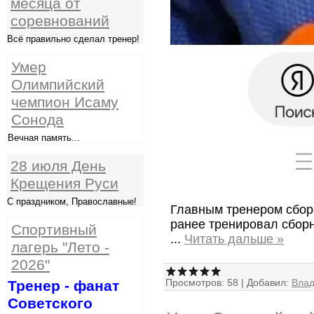
месяца от
соревнований
Всё правильно сделал тренер!
Умер
Олимпийский
чемпион Исаму
Сонода
Вечная память...
28 июля День
Крещения Руси
С праздником, Православные!
Главным тренером сбор
ранее тренировал сборн
Спортивный
...
Читать дальше »
лагерь "Лето -
2026"
Просмотров:
58
|
Добавил:
Вла
Тренер - фанат
Советского