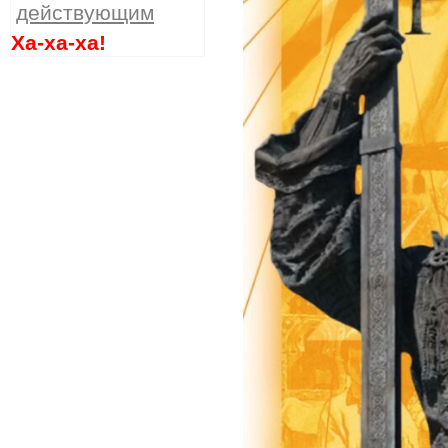
действующим
Ха-ха-ха!