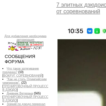
7 элитных дзюдоис
от соревнований
Для добавления необходима
авторизация
СООБЩЕНИЯ
ФОРУМА
Что такое затягивание
поединка?
(10)
[
ВОКРУГ СОРЕВНОВАНИЙ
]
"Как не стать Олимпийским
чемпионом".
(22)
[
ТРЕНИРОВОЧНЫЙ ПРОЦЕСС
В ДЗЮДО
]
Дневник Ветерана
(565)
[
ТРЕНИРОВОЧНЫЙ ПРОЦЕСС
В ДЗЮДО
]
Зоркий по дзюдо переехал