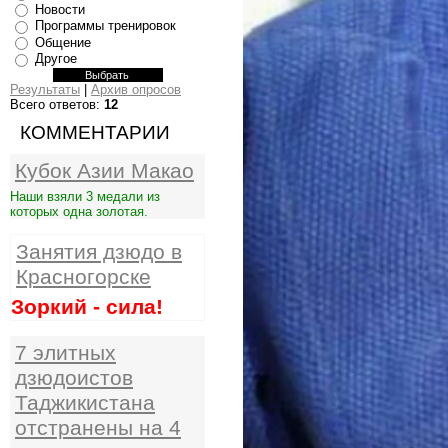
Новости
Программы тренировок
Общение
Другое
Результаты
|
Архив опросов
Всего ответов:
12
КОММЕНТАРИИ
Кубок Азии Макао
Наши взяли 3 медали из
которых одна золотая.
Занятия дзюдо в
Красногорске
Зоркий - сила!
7 элитных
дзюдоистов
Таджикистана
отстранены на 4