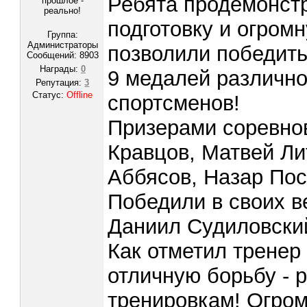
Ребята продемонст
прошлое -
реально!
подготовку и огромн
Группа:
Администраторы
позволили победить
Сообщений:
8903
Награды:
0
9 медалей различно
Репутация:
3
Статус:
Offline
спортсменов!
Призерами соревнов
Кравцов, Матвей Ли
Аббясов, Назар По
Победили в своих в
Даниил Судиловски
Как отметил тренер
отличную борьбу - 
тренировкам! Огром