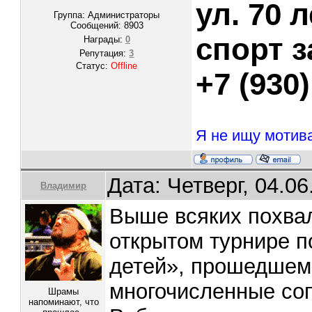
ул. 70 
Группа: Администраторы
Сообщений:
8903
спорт 
Награды:
0
Репутация:
3
Статус:
Offline
+7 (930)
Я не ищу мотива
Дата: Четверг, 04.0
Владимир
Выше всяких похва
открытом турнире 
детей», прошедшем 
многочисленные соп
Шрамы
напоминают, что