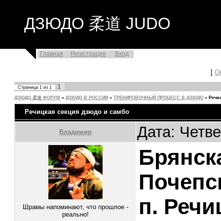
ДЗЮДО 柔道 JUDO
Главная
Регистрация
Вход
[
О
1
Страница
1
из
1
ДЗЮДО 柔道 ФОРУМ
»
ДЗЮДО В РОССИИ
»
ТРЕНИРОВОЧНЫЙ ПРОЦЕСС В ДЗЮДО
»
Речи
Речицкая секция дзюдо и самбо
Дата: Четве
Владимир
Брянск
Почепс
п. Речи
Шрамы напоминают, что прошлое -
реально!