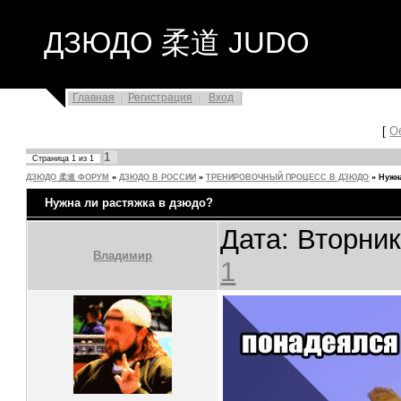
ДЗЮДО 柔道 JUDO
Главная
Регистрация
Вход
[
О
1
Страница
1
из
1
ДЗЮДО 柔道 ФОРУМ
»
ДЗЮДО В РОССИИ
»
ТРЕНИРОВОЧНЫЙ ПРОЦЕСС В ДЗЮДО
»
Нужн
Нужна ли растяжка в дзюдо?
Дата: Вторник
Владимир
1