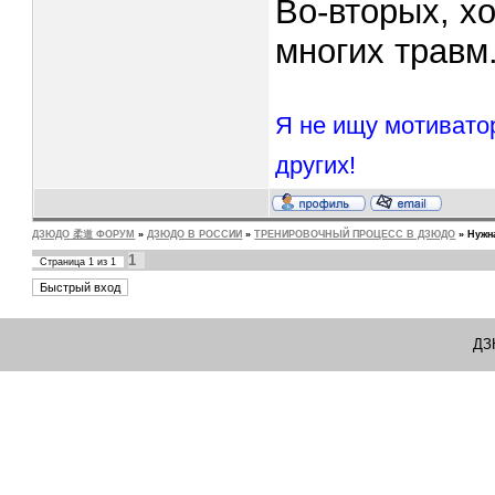
Во-вторых, х
многих травм
Я не ищу мотивато
других!
ДЗЮДО 柔道 ФОРУМ
»
ДЗЮДО В РОССИИ
»
ТРЕНИРОВОЧНЫЙ ПРОЦЕСС В ДЗЮДО
»
Нужн
1
Страница
1
из
1
ДЗ