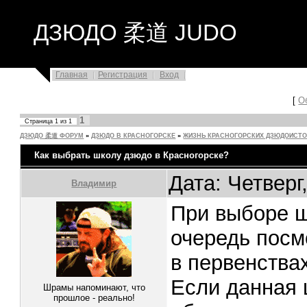
ДЗЮДО 柔道 JUDO
Главная
Регистрация
Вход
[
О
1
Страница
1
из
1
ДЗЮДО 柔道 ФОРУМ
»
ДЗЮДО В КРАСНОГОРСКЕ
»
ЖИЗНЬ КРАСНОГОРСКИХ ДЗЮДОИСТ
Как выбрать школу дзюдо в Красногорске?
Дата: Четверг
Владимир
При выборе ш
очередь посм
в первенства
Если данная 
Шрамы напоминают, что
прошлое - реально!