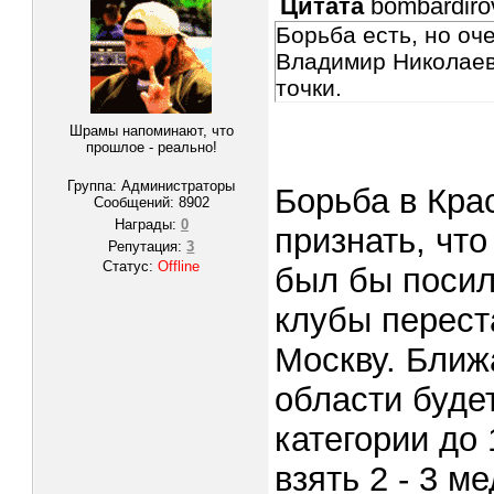
Цитата
bombardiro
Борьба есть, но оч
Владимир Николаев
точки.
Шрамы напоминают, что
прошлое - реально!
Группа: Администраторы
Борьба в Кра
Сообщений:
8902
Награды:
0
признать, что
Репутация:
3
Статус:
Offline
был бы посил
клубы перест
Москву. Ближ
области буде
категории до 
взять 2 - 3 м