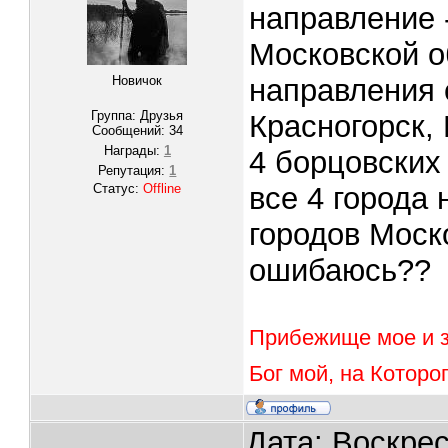
направление 
Московской о
Новичок
направления 
Группа: Друзья
Красногорск,
Сообщений:
34
Награды:
1
4 борцовских
Репутация:
1
Статус:
Offline
все 4 города 
городов Моск
ошибаюсь??
Прибежище мое и 
Бог мой, на Которо
Дата: Воскрес