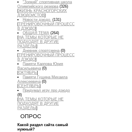
"Зоркий" спортивная школа
Олимпийского резерва
(326)
[
ЖИЗНЬ КРАСНОГОРСКИХ
ДЗЮДОИСТОВ
]
Новости дзюдо.
(131)
[
ТРЕНИРОВОЧНЫЙ ПРОЦЕСС
В ДЗЮДО
]
ОБЩАЯ ТЕМА
(264)
[
НА ТЕМЫ КОТОРЫЕ НЕ
ПОДХОДЯТ В ДРУГИЕ
РАЗДЕЛЫ
]
Дневник спортсмена
(0)
[
ТРЕНИРОВОЧНЫЙ ПРОЦЕСС
В ДЗЮДО
]
Памяти Карпова Юрия
Васильевича
(0)
[
ОКТЯБРЬ
]
Памяти Гущина Михаила
Алексеевича
(0)
[
СЕНТЯБРЬ
]
Придумал игру про дзюдо
(8)
[
НА ТЕМЫ КОТОРЫЕ НЕ
ПОДХОДЯТ В ДРУГИЕ
РАЗДЕЛЫ
]
ОПРОС
Какой раздел сайта самый
нужный?