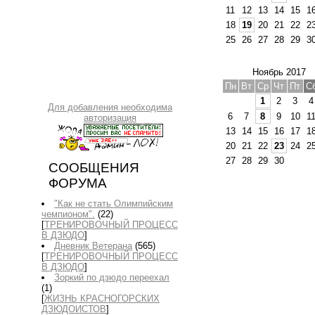
11
12
13
14
15
1
18
19
20
21
22
2
25
26
27
28
29
3
Ноябрь 2017
Пн
Вт
Ср
Чт
Пт
С
1
2
3
4
Для добавления необходима
6
7
8
9
10
1
авторизация
13
14
15
16
17
1
20
21
22
23
24
2
27
28
29
30
СООБЩЕНИЯ
ФОРУМА
"Как не стать Олимпийским
чемпионом".
(22)
[
ТРЕНИРОВОЧНЫЙ ПРОЦЕСС
В ДЗЮДО
]
Дневник Ветерана
(565)
[
ТРЕНИРОВОЧНЫЙ ПРОЦЕСС
В ДЗЮДО
]
Зоркий по дзюдо переехал
(1)
[
ЖИЗНЬ КРАСНОГОРСКИХ
ДЗЮДОИСТОВ
]