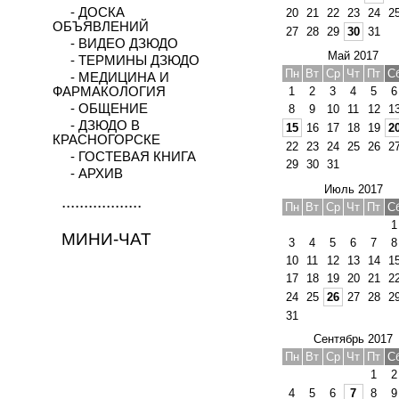
- ДОСКА
20
21
22
23
24
2
ОБЪЯВЛЕНИЙ
27
28
29
30
31
- ВИДЕО ДЗЮДО
Май 2017
- ТЕРМИНЫ ДЗЮДО
Пн
Вт
Ср
Чт
Пт
С
- МЕДИЦИНА И
ФАРМАКОЛОГИЯ
1
2
3
4
5
6
- ОБЩЕНИЕ
8
9
10
11
12
1
- ДЗЮДО В
15
16
17
18
19
2
КРАСНОГОРСКЕ
22
23
24
25
26
2
- ГОСТЕВАЯ КНИГА
29
30
31
- АРХИВ
Июль 2017
..................
Пн
Вт
Ср
Чт
Пт
С
1
МИНИ-ЧАТ
3
4
5
6
7
8
10
11
12
13
14
1
17
18
19
20
21
2
24
25
26
27
28
2
31
Сентябрь 2017
Пн
Вт
Ср
Чт
Пт
С
1
2
4
5
6
7
8
9