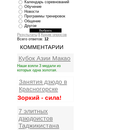
Календарь соревнований
Обучение
Новости
Программы тренировок
Общение
Другое
Результаты
|
Архив опросов
Всего ответов:
12
КОММЕНТАРИИ
Кубок Азии Макао
Наши взяли 3 медали из
которых одна золотая.
Занятия дзюдо в
Красногорске
Зоркий - сила!
7 элитных
дзюдоистов
Таджикистана