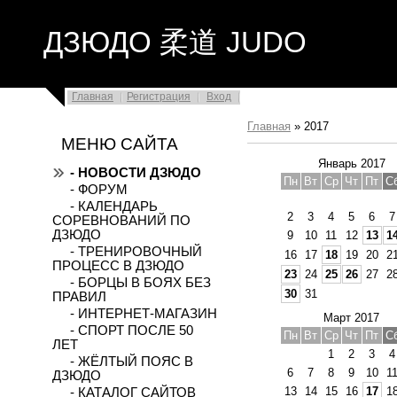
ДЗЮДО 柔道 JUDO
Главная
Регистрация
Вход
Главная
»
2017
МЕНЮ САЙТА
Январь 2017
- НОВОСТИ ДЗЮДО
Пн
Вт
Ср
Чт
Пт
С
- ФОРУМ
- КАЛЕНДАРЬ
2
3
4
5
6
7
СОРЕВНОВАНИЙ ПО
ДЗЮДО
9
10
11
12
13
1
- ТРЕНИРОВОЧНЫЙ
16
17
18
19
20
2
ПРОЦЕСС В ДЗЮДО
23
24
25
26
27
2
- БОРЦЫ В БОЯХ БЕЗ
30
31
ПРАВИЛ
- ИНТЕРНЕТ-МАГАЗИН
Март 2017
- СПОРТ ПОСЛЕ 50
Пн
Вт
Ср
Чт
Пт
С
ЛЕТ
1
2
3
4
- ЖЁЛТЫЙ ПОЯС В
6
7
8
9
10
1
ДЗЮДО
13
14
15
16
17
1
- КАТАЛОГ САЙТОВ