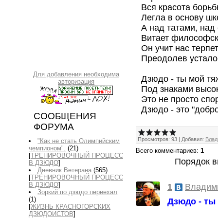
Вся красота борьб
Легла в основу шк
А над татами, над
Витает философск
Он учит нас терпет
Преодолев усталос
Для добавления необходима
Дзюдо - ты мой тя
авторизация
Под знаками высо
Это не просто спор
Дзюдо - это "добр
СООБЩЕНИЯ
ФОРУМА
Просмотров
:
93
|
Добавил
:
Влад
"Как не стать Олимпийским
чемпионом".
(21)
Всего комментариев
:
1
[
ТРЕНИРОВОЧНЫЙ ПРОЦЕСС
Порядок в
В ДЗЮДО
]
Дневник Ветерана
(565)
[
ТРЕНИРОВОЧНЫЙ ПРОЦЕСС
В ДЗЮДО
]
1
Владим
Зоркий по дзюдо переехал
(1)
Дзюдо - ты
[
ЖИЗНЬ КРАСНОГОРСКИХ
ДЗЮДОИСТОВ
]