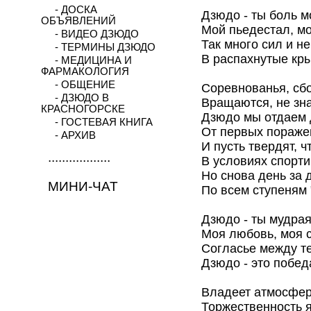
- ДОСКА
Дзюдо - ты боль мо
ОБЪЯВЛЕНИЙ
Мой пьедестал, м
- ВИДЕО ДЗЮДО
Так много сил и н
- ТЕРМИНЫ ДЗЮДО
В распахнутые кр
- МЕДИЦИНА И
ФАРМАКОЛОГИЯ
- ОБЩЕНИЕ
Соревнованья, сб
- ДЗЮДО В
Вращаются, не зна
КРАСНОГОРСКЕ
Дзюдо мы отдаем 
- ГОСТЕВАЯ КНИГА
От первых пораже
- АРХИВ
И пусть твердят, 
..................
В условиях спорти
Но снова день за 
МИНИ-ЧАТ
По всем ступеням "
Дзюдо - ты мудрая
Моя любовь, моя с
Согласье между т
Дзюдо - это побед
Владеет атмосфер
Торжественность я