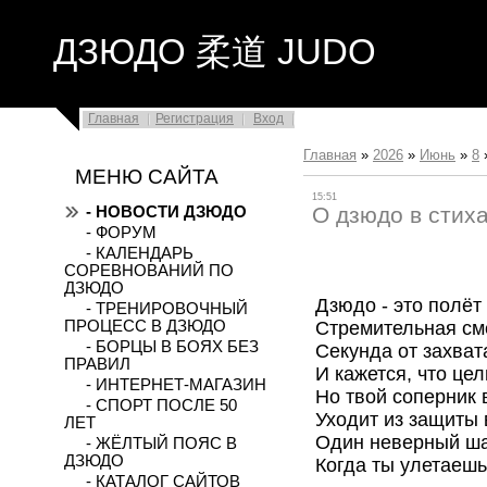
ДЗЮДО 柔道 JUDO
Главная
Регистрация
Вход
Главная
»
2026
»
Июнь
»
8
МЕНЮ САЙТА
15:51
О дзюдо в стих
- НОВОСТИ ДЗЮДО
- ФОРУМ
- КАЛЕНДАРЬ
СОРЕВНОВАНИЙ ПО
ДЗЮДО
Дзюдо - это полёт
- ТРЕНИРОВОЧНЫЙ
Стремительная см
ПРОЦЕСС В ДЗЮДО
- БОРЦЫ В БОЯХ БЕЗ
Секунда от захват
ПРАВИЛ
И кажется, что цел
- ИНТЕРНЕТ-МАГАЗИН
Но твой соперник 
- СПОРТ ПОСЛЕ 50
Уходит из защиты 
ЛЕТ
Один неверный шаг
- ЖЁЛТЫЙ ПОЯС В
ДЗЮДО
Когда ты улетаешь
- КАТАЛОГ САЙТОВ