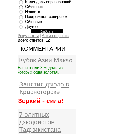
Календарь соревнований
Обучение
Новости
Программы тренировок
Общение
Другое
Результаты
|
Архив опросов
Всего ответов:
12
КОММЕНТАРИИ
Кубок Азии Макао
Наши взяли 3 медали из
которых одна золотая.
Занятия дзюдо в
Красногорске
Зоркий - сила!
7 элитных
дзюдоистов
Таджикистана