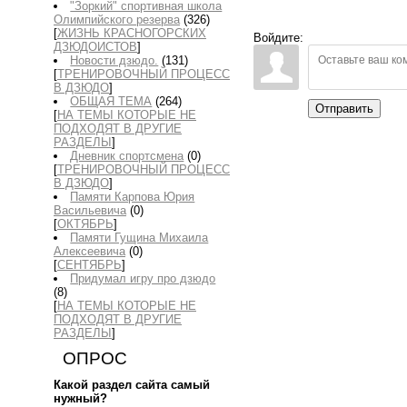
"Зоркий" спортивная школа
Олимпийского резерва
(326)
[
ЖИЗНЬ КРАСНОГОРСКИХ
Войдите:
ДЗЮДОИСТОВ
]
Новости дзюдо.
(131)
[
ТРЕНИРОВОЧНЫЙ ПРОЦЕСС
В ДЗЮДО
]
ОБЩАЯ ТЕМА
(264)
Отправить
[
НА ТЕМЫ КОТОРЫЕ НЕ
ПОДХОДЯТ В ДРУГИЕ
РАЗДЕЛЫ
]
Дневник спортсмена
(0)
[
ТРЕНИРОВОЧНЫЙ ПРОЦЕСС
В ДЗЮДО
]
Памяти Карпова Юрия
Васильевича
(0)
[
ОКТЯБРЬ
]
Памяти Гущина Михаила
Алексеевича
(0)
[
СЕНТЯБРЬ
]
Придумал игру про дзюдо
(8)
[
НА ТЕМЫ КОТОРЫЕ НЕ
ПОДХОДЯТ В ДРУГИЕ
РАЗДЕЛЫ
]
ОПРОС
Какой раздел сайта самый
нужный?