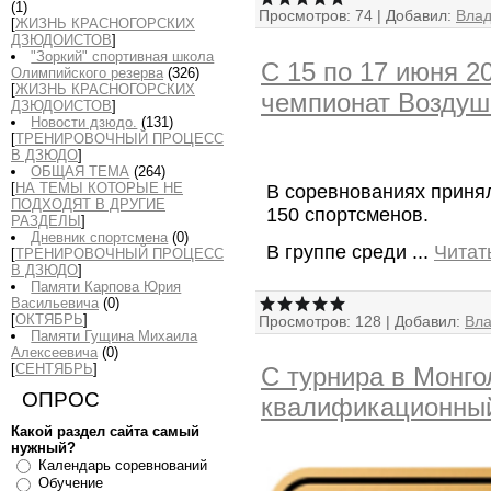
(1)
Просмотров:
74
|
Добавил:
Вла
[
ЖИЗНЬ КРАСНОГОРСКИХ
ДЗЮДОИСТОВ
]
"Зоркий" спортивная школа
С 15 по 17 июня 2
Олимпийского резерва
(326)
[
ЖИЗНЬ КРАСНОГОРСКИХ
чемпионат Воздуш
ДЗЮДОИСТОВ
]
Новости дзюдо.
(131)
[
ТРЕНИРОВОЧНЫЙ ПРОЦЕСС
В ДЗЮДО
]
ОБЩАЯ ТЕМА
(264)
[
НА ТЕМЫ КОТОРЫЕ НЕ
В соревнованиях приня
ПОДХОДЯТ В ДРУГИЕ
150 спортсменов.
РАЗДЕЛЫ
]
Дневник спортсмена
(0)
В группе среди
...
Читат
[
ТРЕНИРОВОЧНЫЙ ПРОЦЕСС
В ДЗЮДО
]
Памяти Карпова Юрия
Васильевича
(0)
[
ОКТЯБРЬ
]
Просмотров:
128
|
Добавил:
Вл
Памяти Гущина Михаила
Алексеевича
(0)
[
СЕНТЯБРЬ
]
С турнира в Монго
ОПРОС
квалификационный 
Какой раздел сайта самый
нужный?
Календарь соревнований
Обучение