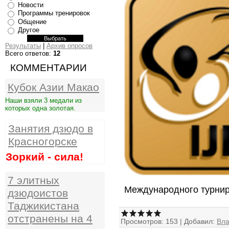
Новости
Программы тренировок
Общение
Другое
Результаты
|
Архив опросов
Всего ответов:
12
КОММЕНТАРИИ
Кубок Азии Макао
Наши взяли 3 медали из
которых одна золотая.
Занятия дзюдо в
Красногорске
Зоркий - сила!
7 элитных
Международного турнир
дзюдоистов
Таджикистана
отстранены на 4
Просмотров:
153
|
Добавил:
Вл