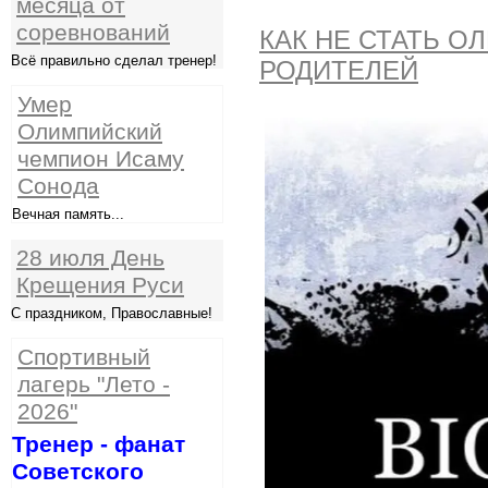
месяца от
соревнований
КАК НЕ СТАТЬ 
Всё правильно сделал тренер!
РОДИТЕЛЕЙ
Умер
Олимпийский
чемпион Исаму
Сонода
Вечная память...
28 июля День
Крещения Руси
С праздником, Православные!
Спортивный
лагерь "Лето -
2026"
Тренер - фанат
Советского