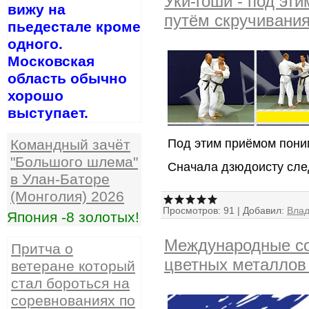
Уки-гоши - под эт
вижу на
путём скручивания
пьедестале кроме
одного.
Московская
область обычно
хорошо
выступает.
Под этим приёмом поним
Командный зачёт
"Большого шлема"
Сначала дзюдоисту сле
в Улан-Баторе
(Монголия) 2026
Просмотров:
91
|
Добавил:
Вла
Япония -8 золотых!
Международные со
Притча о
цветных металлов 
ветеране который
стал бороться на
соревнованиях по