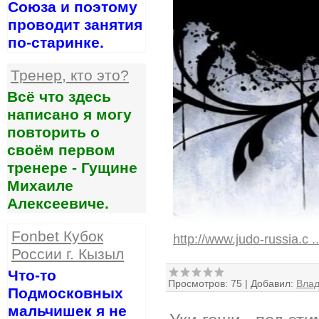
Союза и поэтому
проводит занятия
по-старинке.
Тренер, кто это?
Всё что здесь
написано я могу
повторить о
своём первом
тренере - Гущине
Михаиле
Алексеевиче.
Fonbet Кубок
http://www.judo-russia.c
.
России г. Кызыл
Что-то
Просмотров:
75
|
Добавил:
Вла
Подмосковных
мальчишек я не