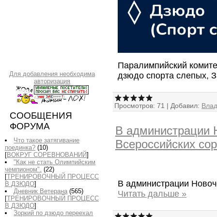
Паралимпийский комите
Для добавления необходима
дзюдо спорта слепых, 
авторизация
Просмотров:
71
|
Добавил:
Вла
СООБЩЕНИЯ
ФОРУМА
В администрации 
Что такое затягивание
Всероссийских со
поединка?
(10)
[
ВОКРУГ СОРЕВНОВАНИЙ
]
"Как не стать Олимпийским
чемпионом".
(22)
[
ТРЕНИРОВОЧНЫЙ ПРОЦЕСС
В администрации Новоч
В ДЗЮДО
]
Дневник Ветерана
(565)
Читать дальше »
[
ТРЕНИРОВОЧНЫЙ ПРОЦЕСС
В ДЗЮДО
]
Зоркий по дзюдо переехал