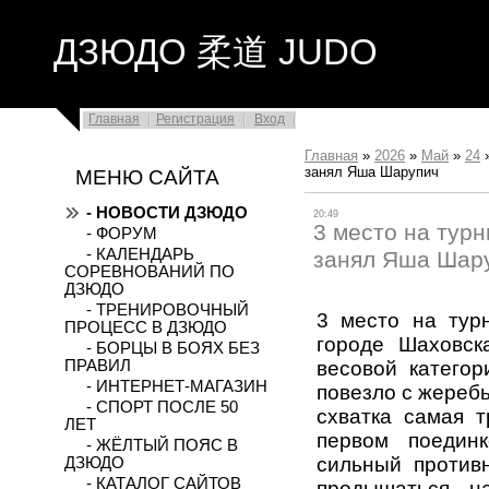
ДЗЮДО 柔道 JUDO
Главная
Регистрация
Вход
Главная
»
2026
»
Май
»
24
занял Яша Шарупич
МЕНЮ САЙТА
- НОВОСТИ ДЗЮДО
20:49
3 место на турн
- ФОРУМ
- КАЛЕНДАРЬ
занял Яша Шар
СОРЕВНОВАНИЙ ПО
ДЗЮДО
- ТРЕНИРОВОЧНЫЙ
3 место на тур
ПРОЦЕСС В ДЗЮДО
городе Шаховск
- БОРЦЫ В БОЯХ БЕЗ
весовой катего
ПРАВИЛ
- ИНТЕРНЕТ-МАГАЗИН
повезло с жеребь
- СПОРТ ПОСЛЕ 50
схватка самая т
ЛЕТ
первом поедин
- ЖЁЛТЫЙ ПОЯС В
сильный против
ДЗЮДО
- КАТАЛОГ САЙТОВ
продышаться, н