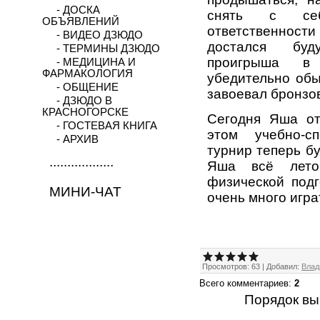
- ДОСКА
снять с себ
ОБЪЯВЛЕНИЙ
ответственност
- ВИДЕО ДЗЮДО
достался буд
- ТЕРМИНЫ ДЗЮДО
проигрыша в
- МЕДИЦИНА И
ФАРМАКОЛОГИЯ
убедительно обы
- ОБЩЕНИЕ
завоевал бронзо
- ДЗЮДО В
КРАСНОГОРСКЕ
Сегодня Яша от
- ГОСТЕВАЯ КНИГА
этом учебно-с
- АРХИВ
турнир теперь бу
..................
Яша всё лето
физической подг
МИНИ-ЧАТ
очень много игра
Просмотров
:
63
|
Добавил
:
Влад
Всего комментариев
:
2
Порядок вы