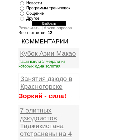
Новости
Программы тренировок
Общение
Другое
Результаты
|
Архив опросов
Всего ответов:
12
КОММЕНТАРИИ
Кубок Азии Макао
Наши взяли 3 медали из
которых одна золотая.
Занятия дзюдо в
Красногорске
Зоркий - сила!
7 элитных
дзюдоистов
Таджикистана
отстранены на 4