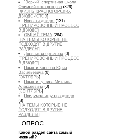
"Зоркий" спортивная школа
Олимпийского резерва
(326)
[
ЖИЗНЬ КРАСНОГОРСКИХ
ДЗЮДОИСТОВ
]
Новости дзюдо.
(131)
[
ТРЕНИРОВОЧНЫЙ ПРОЦЕСС
В ДЗЮДО
]
ОБЩАЯ ТЕМА
(264)
[
НА ТЕМЫ КОТОРЫЕ НЕ
ПОДХОДЯТ В ДРУГИЕ
РАЗДЕЛЫ
]
Дневник спортсмена
(0)
[
ТРЕНИРОВОЧНЫЙ ПРОЦЕСС
В ДЗЮДО
]
Памяти Карпова Юрия
Васильевича
(0)
[
ОКТЯБРЬ
]
Памяти Гущина Михаила
Алексеевича
(0)
[
СЕНТЯБРЬ
]
Придумал игру про дзюдо
(8)
[
НА ТЕМЫ КОТОРЫЕ НЕ
ПОДХОДЯТ В ДРУГИЕ
РАЗДЕЛЫ
]
ОПРОС
Какой раздел сайта самый
нужный?