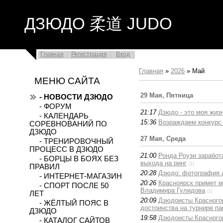
ДЗЮДО 柔道 JUDO
Главная
Регистрация
Вход
Главная
»
2026
»
Май
МЕНЮ САЙТА
29 Мая, Пятница
- НОВОСТИ ДЗЮДО
- ФОРУМ
21:17
Дзюдо - это моя жиз
- КАЛЕНДАРЬ
15:36
Возраждаем конкурс 
СОРЕВНОВАНИЙ ПО
ДЗЮДО
27 Мая, Среда
- ТРЕНИРОВОЧНЫЙ
ПРОЦЕСС В ДЗЮДО
21:00
Ронда Роузи заработ
- БОРЦЫ В БОЯХ БЕЗ
выхода на ринг
(1)
ПРАВИЛ
20:28
Дзюдо: фотография 
- ИНТЕРНЕТ-МАГАЗИН
20:26
Красноярск примет 
- СПОРТ ПОСЛЕ 50
Владимира Гулидова
(1)
ЛЕТ
20:09
Дзюдоисты Красногор
- ЖЁЛТЫЙ ПОЯС В
достоинства на турнире п
ДЗЮДО
19:58
Дзюдоисты Красногор
- КАТАЛОГ САЙТОВ