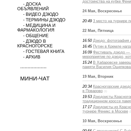
достоинства на кубке Фен
- ДОСКА
ОБЪЯВЛЕНИЙ
24 Мая, Воскресенье
- ВИДЕО ДЗЮДО
- ТЕРМИНЫ ДЗЮДО
20:49
3 место на турнире 
- МЕДИЦИНА И
ФАРМАКОЛОГИЯ
22 Мая, Пятница
- ОБЩЕНИЕ
16:50
Дзюдо: фотография 
- ДЗЮДО В
КРАСНОГОРСКЕ
16:45
Путин в Кремле нагр
- ГОСТЕВАЯ КНИГА
16:09
Фестиваль дзюдо — 
мероприятие по дзюдо, ко
- АРХИВ
15:24
В Хабаровске завер
..................
памяти Василия Ощепкова 
19 Мая, Вторник
МИНИ-ЧАТ
20:34
Красногорские дзюдо
в Поварово
(1)
19:53
Дзюдоисты Красногор
традиционном кроссе памя
17:17
Дзюдоисты из Красно
турнире Феникс в Москве
(
10 Мая, Воскресенье
00:56
С праздником! С Дн