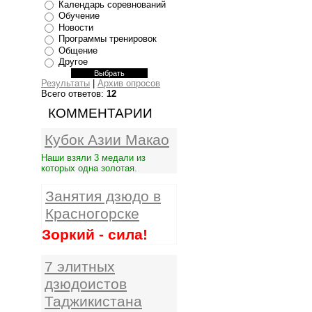
Календарь соревнований
Обучение
Новости
Программы тренировок
Общение
Другое
Результаты
|
Архив опросов
Всего ответов:
12
КОММЕНТАРИИ
Кубок Азии Макао
Наши взяли 3 медали из
которых одна золотая.
Занятия дзюдо в
Красногорске
Зоркий - сила!
7 элитных
дзюдоистов
Таджикистана