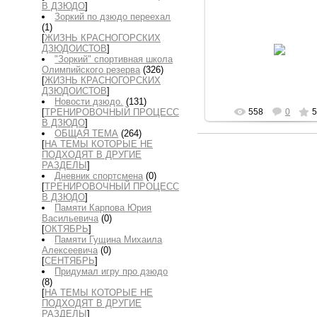
В ДЗЮДО
]
Зоркий по дзюдо переехал
(1)
[
ЖИЗНЬ КРАСНОГОРСКИХ
15.09.2020
ДЗЮДОИСТОВ
]
"Зоркий" спортивная школа
Владимир
Олимпийского резерва
(326)
[
ЖИЗНЬ КРАСНОГОРСКИХ
ДЗЮДОИСТОВ
]
Новости дзюдо.
(131)
[
ТРЕНИРОВОЧНЫЙ ПРОЦЕСС
558
0
5
В ДЗЮДО
]
ОБЩАЯ ТЕМА
(264)
[
НА ТЕМЫ КОТОРЫЕ НЕ
ПОДХОДЯТ В ДРУГИЕ
РАЗДЕЛЫ
]
Дневник спортсмена
(0)
[
ТРЕНИРОВОЧНЫЙ ПРОЦЕСС
В ДЗЮДО
]
Памяти Карпова Юрия
Васильевича
(0)
[
ОКТЯБРЬ
]
Памяти Гущина Михаила
Алексеевича
(0)
[
СЕНТЯБРЬ
]
Придумал игру про дзюдо
(8)
[
НА ТЕМЫ КОТОРЫЕ НЕ
ПОДХОДЯТ В ДРУГИЕ
РАЗДЕЛЫ
]