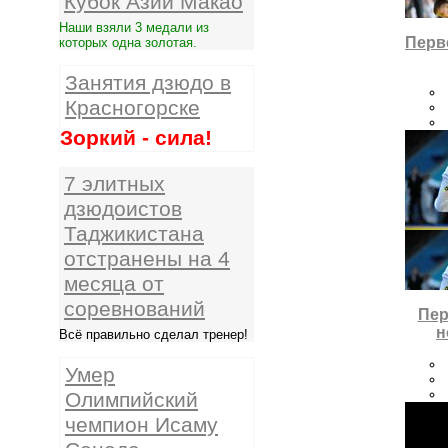
Кубок Азии Макао
Наши взяли 3 медали из
Перв
которых одна золотая.
Занятия дзюдо в
Красногорске
Зоркий - сила!
7 элитных
дзюдоистов
Таджикистана
отстранены на 4
месяца от
соревнований
Пер
н
Всё правильно сделал тренер!
Умер
Олимпийский
чемпион Исаму