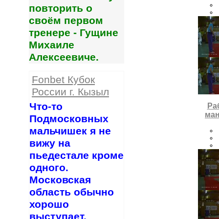
повторить о
своём первом
тренере - Гущине
Михаиле
Алексеевиче.
Fonbet Кубок
России г. Кызыл
Что-то
Ра
ман
Подмосковных
мальчишек я не
вижу на
пьедестале кроме
одного.
Московская
область обычно
хорошо
выступает.