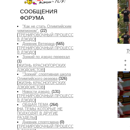
СООБЩЕНИЯ
ФОРУМА
"Как не стать Олимпийским
чемпионом".
(22)
[
ТРЕНИРОВОЧНЫЙ ПРОЦЕСС
В ДЗЮДО
]
Дневник Ветерана
(565)
[
ТРЕНИРОВОЧНЫЙ ПРОЦЕСС
Т
В ДЗЮДО
]
Зоркий по дзюдо переехал
(1)
[
ЖИЗНЬ КРАСНОГОРСКИХ
ДЗЮДОИСТОВ
]
"Зоркий" спортивная школа
Олимпийского резерва
(326)
[
ЖИЗНЬ КРАСНОГОРСКИХ
ДЗЮДОИСТОВ
]
Новости дзюдо.
(131)
[
ТРЕНИРОВОЧНЫЙ ПРОЦЕСС
В ДЗЮДО
]
ОБЩАЯ ТЕМА
(264)
[
НА ТЕМЫ КОТОРЫЕ НЕ
ПОДХОДЯТ В ДРУГИЕ
РАЗДЕЛЫ
]
Дневник спортсмена
(0)
[
ТРЕНИРОВОЧНЫЙ ПРОЦЕСС