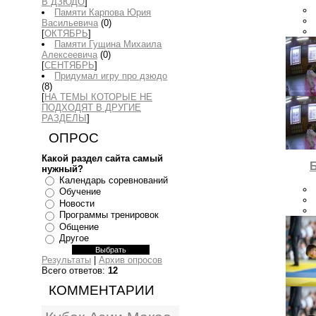
В ДЗЮДО
]
Памяти Карпова Юрия
Васильевича
(0)
[
ОКТЯБРЬ
]
Памяти Гущина Михаила
Алексеевича
(0)
[
СЕНТЯБРЬ
]
Придумал игру про дзюдо
(8)
[
НА ТЕМЫ КОТОРЫЕ НЕ
ПОДХОДЯТ В ДРУГИЕ
РАЗДЕЛЫ
]
ОПРОС
Какой раздел сайта самый
Б
нужный?
Календарь соревнований
Обучение
Новости
Программы тренировок
Общение
Другое
Результаты
|
Архив опросов
Всего ответов:
12
КОММЕНТАРИИ