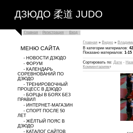
ДЗЮДО 柔道 JUDO
Главная
Регистрация
Вход
Главная
»
Видео
»
Владим
МЕНЮ САЙТА
В категории материалов
:
4
Показано материалов
:
1-15
- НОВОСТИ ДЗЮДО
Сортировать по
:
Дате
·
Наз
- ФОРУМ
Комментариям
↑
- КАЛЕНДАРЬ
СОРЕВНОВАНИЙ ПО
ДЗЮДО
- ТРЕНИРОВОЧНЫЙ
ПРОЦЕСС В ДЗЮДО
- БОРЦЫ В БОЯХ БЕЗ
ПРАВИЛ
- ИНТЕРНЕТ-МАГАЗИН
- СПОРТ ПОСЛЕ 50
ЛЕТ
- ЖЁЛТЫЙ ПОЯС В
ДЗЮДО
- КАТАЛОГ САЙТОВ