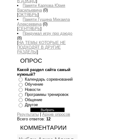
В ДЗЮДО
]
Памяти Карпова Юрия
Васильевича
(0)
[
ОКТЯБРЬ
]
Памяти Гущина Михаила
Алексеевича
(0)
[
СЕНТЯБРЬ
]
Придумал игру про дзюдо
(8)
[
НА ТЕМЫ КОТОРЫЕ НЕ
ПОДХОДЯТ В ДРУГИЕ
РАЗДЕЛЫ
]
ОПРОС
Какой раздел сайта самый
нужный?
Календарь соревнований
Обучение
Новости
Программы тренировок
Общение
Другое
Результаты
|
Архив опросов
Всего ответов:
12
КОММЕНТАРИИ