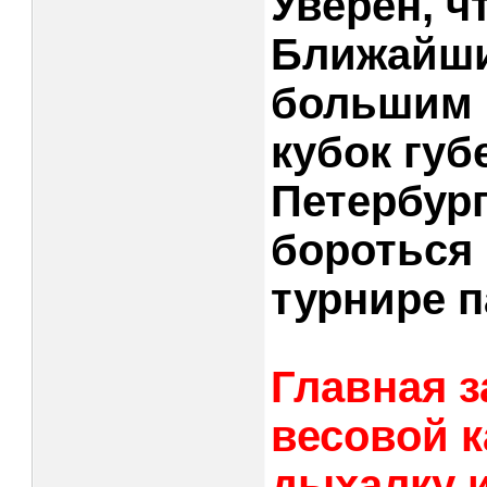
Уверен, ч
Ближайши
большим 
кубок губ
Петербург
бороться 
турнире 
Главная з
весовой к
дыхалку 