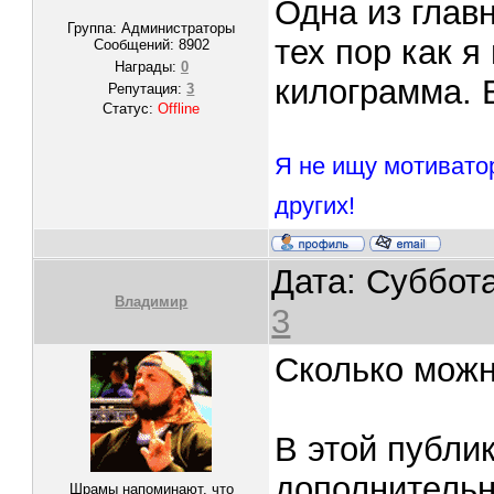
Одна из глав
Группа: Администраторы
тех пор как я
Сообщений:
8902
Награды:
0
килограмма. 
Репутация:
3
Статус:
Offline
Я не ищу мотивато
других!
Дата: Суббота
Владимир
3
Сколько можн
В этой публи
дополнительн
Шрамы напоминают, что