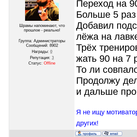
Переход на 9
Больше 5 раз
Добавил подс
Шрамы напоминают, что
прошлое - реально!
лёжа на лавк
Группа: Администраторы
Трёх трениров
Сообщений:
8902
Награды:
0
жать 90 на 7 
Репутация:
3
Статус:
Offline
То ли совпало
Продолжу дел
и дальше про
Я не ищу мотивато
других!