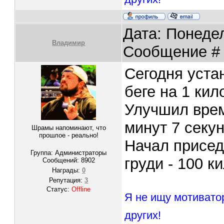
Дата: Понедел
Владимир
Сообщение 
Сегодня уста
беге на 1 кил
Улучшил врем
минут 7 секун
Шрамы напоминают, что
прошлое - реально!
Начал присед
Группа: Администраторы
груди - 100 к
Сообщений:
8902
Награды:
0
Репутация:
3
Статус:
Offline
Я не ищу мотивато
других!