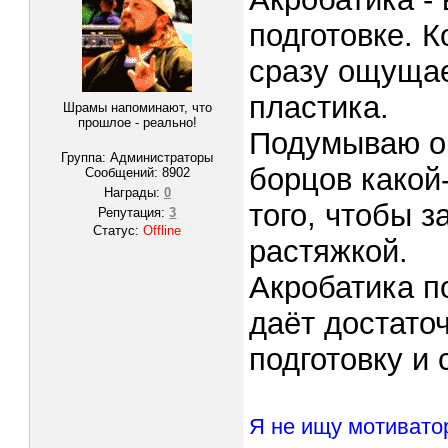
подготовке. 
сразу ощущае
пластика.
Шрамы напоминают, что
прошлое - реально!
Подумываю о 
Группа: Администраторы
борцов какой
Сообщений:
8902
Награды:
0
того, чтобы з
Репутация:
3
Статус:
Offline
растяжкой.
Акробатика п
даёт достато
подготовку и
Я не ищу мотивато