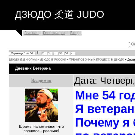
ДЗЮДО 柔道 JUDO
Главная
Регистрация
Вход
[
О
1
Страница
1
из
57
2
3
…
56
57
»
ДЗЮДО 柔道 ФОРУМ
»
ДЗЮДО В РОССИИ
»
ТРЕНИРОВОЧНЫЙ ПРОЦЕСС В ДЗЮДО
»
Днев
Дневник Ветерана
Дата: Четверг
Владимир
Мне 54 го
Я ветеран
Почему я 
Шрамы напоминают, что
прошлое - реально!