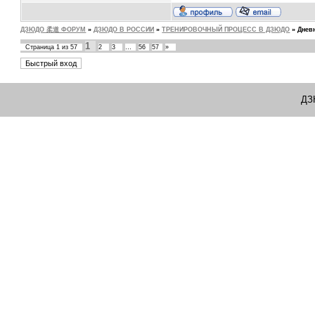
ДЗЮДО 柔道 ФОРУМ
»
ДЗЮДО В РОССИИ
»
ТРЕНИРОВОЧНЫЙ ПРОЦЕСС В ДЗЮДО
»
Днев
1
Страница
1
из
57
2
3
…
56
57
»
ДЗ