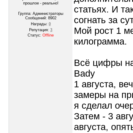
прошлое - реально!
статьях. И та
Группа: Администраторы
согнать за с
Сообщений:
8902
Награды:
0
Мой рост 1 ме
Репутация:
3
Статус:
Offline
килограмма.
Всё цифры на
Bady
1 августа, в
замеры на при
я сделал оче
Затем - 3 авг
августа, опя