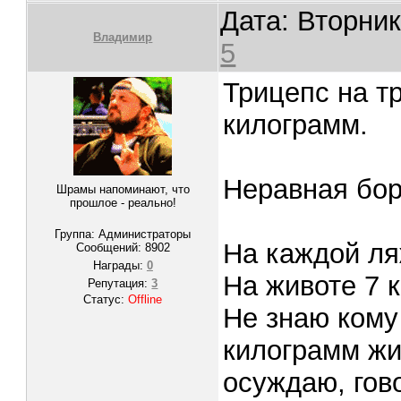
Дата: Вторник
Владимир
5
Трицепс на т
килограмм.
Неравная бор
Шрамы напоминают, что
прошлое - реально!
Группа: Администраторы
На каждой ля
Сообщений:
8902
Награды:
0
На животе 7 
Репутация:
3
Статус:
Offline
Не знаю кому 
килограмм жир
осуждаю, гово