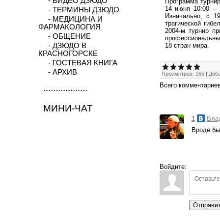
- ВИДЕО ДЗЮДО
Программа турнир
14 июня 10:00 – 
- ТЕРМИНЫ ДЗЮДО
Изначально, с 1
- МЕДИЦИНА И
трагической гибе
ФАРМАКОЛОГИЯ
2004-м турнир пр
- ОБЩЕНИЕ
профессиональных
18 стран мира.
- ДЗЮДО В
КРАСНОГОРСКЕ
- ГОСТЕВАЯ КНИГА
- АРХИВ
Просмотров
:
165
|
Доб
Всего комментарие
..................
МИНИ-ЧАТ
1
Вла
Вроде бы
Войдите:
Отправи