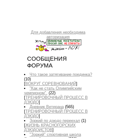
Для добавления необходима
авторизация
СООБЩЕНИЯ
ФОРУМА
Что такое затягивание поединка?
(10)
[
ВОКРУГ СОРЕВНОВАНИЙ
]
"Как не стать Олимпийским
чемпионом".
(22)
[
ТРЕНИРОВОЧНЫЙ ПРОЦЕСС В
ДЗЮДО
]
Дневник Ветерана
(565)
[
ТРЕНИРОВОЧНЫЙ ПРОЦЕСС В
ДЗЮДО
]
Зоркий по дзюдо переехал
(1)
[
ЖИЗНЬ КРАСНОГОРСКИХ
ДЗЮДОИСТОВ
]
"Зоркий" спортивная школа