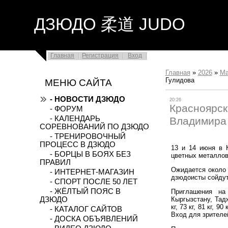
ДЗЮДО 柔道 JUDO
Главная
Регистрация
Вход
Главная
»
2026
»
М
Гулидова
МЕНЮ САЙТА
- НОВОСТИ ДЗЮДО
20:26
Красноярск
- ФОРУМ
- КАЛЕНДАРЬ
Владимира
СОРЕВНОВАНИЙ ПО ДЗЮДО
- ТРЕНИРОВОЧНЫЙ
ПРОЦЕСС В ДЗЮДО
13 и 14 июня в 
- БОРЦЫ В БОЯХ БЕЗ
цветных металлов
ПРАВИЛ
Ожидается около 
- ИНТЕРНЕТ-МАГАЗИН
дзюдоисты сойдут
- СПОРТ ПОСЛЕ 50 ЛЕТ
- ЖЁЛТЫЙ ПОЯС В
Приглашения на
ДЗЮДО
Кыргызстану, Тад
кг, 73 кг, 81 кг, 9
- КАТАЛОГ САЙТОВ
Вход для зрителе
- ДОСКА ОБЪЯВЛЕНИЙ