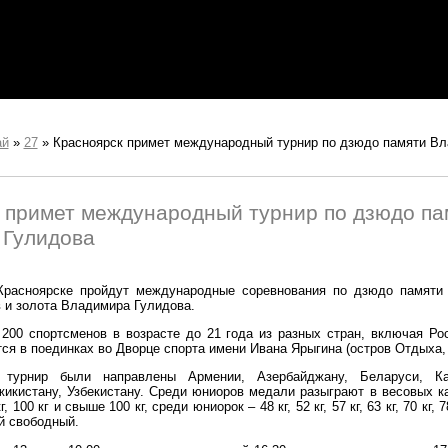
ай
»
27
»
Красноярск примет международный турнир по дзюдо памяти В
 примет международный турнир по дзюдо па
 Гулидова
Красноярске пройдут международные соревнования по дзюдо памяти 
 и золота Владимира Гулидова.
200 спортсменов в возрасте до 21 года из разных стран, включая Р
ся в поединках во Дворце спорта имени Ивана Ярыгина (остров Отдыха, 
 турнир были направлены Армении, Азербайджану, Беларуси, Каз
жикистану, Узбекистану. Среди юниоров медали разыграют в весовых кат
0 кг, 100 кг и свыше 100 кг, среди юниорок – 48 кг, 52 кг, 57 кг, 63 кг, 70 кг, 
й свободный.