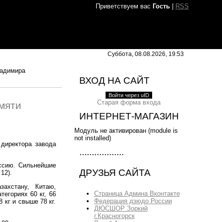
Приветствуем вас
Гость
|
RSS
Суббота, 08.08.2026, 19:53
ладимира
ВХОД НА САЙТ
Войти через uID
Старая форма входа
мяти
ИНТЕРНЕТ-МАГАЗИН
Модуль не активирован (module is
not installed)
директора завода
..................
оссию. Сильнейшие
ДРУЗЬЯ САЙТА
12).
ахстану, Китаю,
Страница Админа Вконтакте
егориях 60 кг, 66
Федерация дзюдо России
78 кг и свыше 78 кг.
ДЮСШОР Зоркий
г.Красногорск