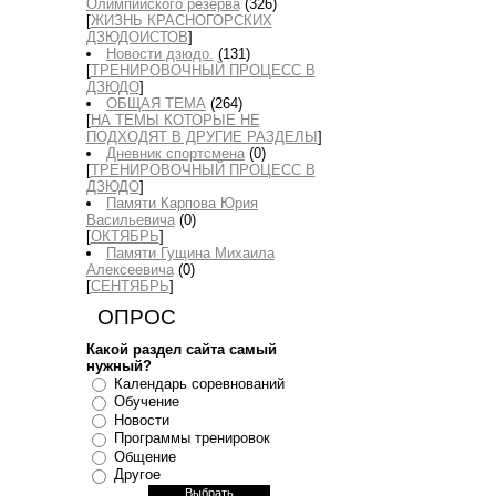
Олимпийского резерва
(326)
[
ЖИЗНЬ КРАСНОГОРСКИХ
ДЗЮДОИСТОВ
]
Новости дзюдо.
(131)
[
ТРЕНИРОВОЧНЫЙ ПРОЦЕСС В
ДЗЮДО
]
ОБЩАЯ ТЕМА
(264)
[
НА ТЕМЫ КОТОРЫЕ НЕ
ПОДХОДЯТ В ДРУГИЕ РАЗДЕЛЫ
]
Дневник спортсмена
(0)
[
ТРЕНИРОВОЧНЫЙ ПРОЦЕСС В
ДЗЮДО
]
Памяти Карпова Юрия
Васильевича
(0)
[
ОКТЯБРЬ
]
Памяти Гущина Михаила
Алексеевича
(0)
[
СЕНТЯБРЬ
]
ОПРОС
Какой раздел сайта самый
нужный?
Календарь соревнований
Обучение
Новости
Программы тренировок
Общение
Другое