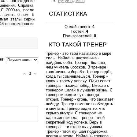
:00 – награждение
Рутуб Админа
менения. Справка.
С 2000-го, после
СТАТИСТИКА
в память о нем. В
нимал этапы серии
46 спортсменов из
Онлайн всего:
4
Гостей:
4
Пользователей:
0
КТО ТАКОЙ ТРЕНЕР
Тренер - это твой навигатор в мире
силы. Найдёшь наставника -
ев:
найдёшь себя. Тренер - больше,
чем учитель бросков. В тренере
твоя жизнь и борьба. Тренер ведёт,
0
когда ты сомневаешься. Тренер -
ключ к твоему успеху. Один совет
тренера - тысяча побед. Вместе с
тренером шагай в лучшую жизнь. С
тренером рядом путь всегда
открыт. Тренер - огонь, что зажигает
победу. Тренер помогает побеждать
и мечтать. Тренер видит то, что
скрыто внутри. С тренером не
сдашься никогда. Тренер - твой
секретный код успеха. Верь в
тренера — и станешь лучшим.
Тренер - твоя лучшая поддержка
всегда и везде. Найдёшь тренера -