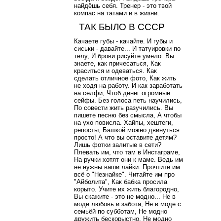
найдёшь себя. Тренер - это твой
компас на татами и в жизни.
ТАК БЫЛО В СССР
Качаете губы - качайте. И губы и
сиськи - давайте... И татуировки по
телу, И брови рисуйте умело. Вы
знаете, как причесаться, Как
краситься и одеваться. Как
сделать отличное фото, Как жить
не ходя на работу. И как заработать
на селфи, Чтоб денег огромные
сейфы. Без голоса петь научились,
По совести жить разучились. Вы
пишете песню без смысла, А чтобы
на ухо повисла. Хайпы, хештеги,
репосты, Башкой можно двинуться
просто! А что вы оставите детям?
Лишь фотки залитые в сети?
Плевать им, что там в Инстаграме,
На ручки хотят они к маме. Ведь им
не нужны ваши лайки. Прочтите им
всё о "Незнайке". Читайте им про
"Айболита", Как бабка просила
корыто. Учите их жить благородно,
Вы скажите - это не модно... Не в
моде любовь и забота, Не в моде с
семьёй по субботам, Не модно
дружить бескорыстно, Не модно