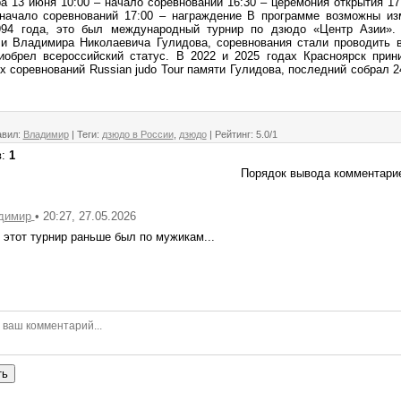
а 13 июня 10:00 – начало соревнований 16:30 – церемония открытия 17
начало соревнований 17:00 – награждение В программе возможны из
994 года, это был международный турнир по дзюдо «Центр Азии». 
ли Владимира Николаевича Гулидова, соревнования стали проводить 
иобрел всероссийский статус. В 2022 и 2025 годах Красноярск при
 соревнований Russian judo Tour памяти Гулидова, последний собрал 2
авил
:
Владимир
|
Теги
:
дзюдо в России
,
дзюдо
|
Рейтинг
:
5.0
/
1
в
:
1
Порядок вывода комментари
• 20:27, 27.05.2026
димир
 этот турнир раньше был по мужикам...
ть