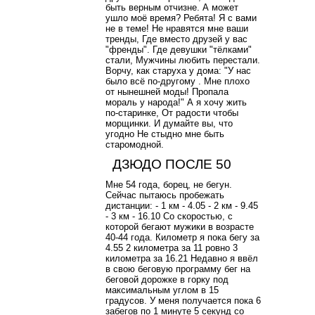
быть верным отчизне. А может
ушло моё время? Ребята! Я с вами
не в теме! Не нравятся мне ваши
тренды, Где вместо друзей у вас
"френды". Где девушки "тёлками"
стали, Мужчины любить перестали.
Ворчу, как старуха у дома: "У нас
было всё по-другому . Мне плохо
от нынешней моды! Пропала
мораль у народа!" А я хочу жить
по-старинке, От радости чтобы
морщинки. И думайте вы, что
угодно Не стыдно мне быть
старомодной.
ДЗЮДО ПОСЛЕ 50
Мне 54 года, борец, не бегун.
Сейчас пытаюсь пробежать
дистанции: - 1 км - 4.05 - 2 км - 9.45
- 3 км - 16.10 Со скоростью, с
которой бегают мужики в возрасте
40-44 года. Километр я пока бегу за
4.55 2 километра за 11 ровно 3
километра за 16.21 Недавно я ввёл
в свою беговую программу бег на
беговой дорожке в горку под
максимальным углом в 15
градусов. У меня получается пока 6
забегов по 1 минуте 5 секунд со