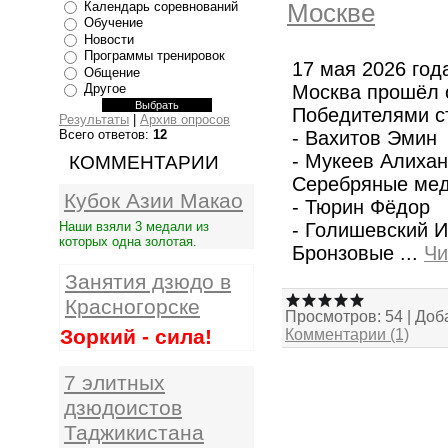
Москве
Календарь соревнований
Обучение
Новости
Программы тренировок
17 мая 2026 года
Общение
Москва прошёл 
Другое
Победителями с
Результаты
|
Архив опросов
- Вахитов Эмин
Всего ответов:
12
- Мукеев Алихан
КОММЕНТАРИИ
Серебряные мед
Кубок Азии Макао
- Тюрин Фёдор
- Голишевский 
Наши взяли 3 медали из
которых одна золотая.
Бронзовые
...
Чи
Занятия дзюдо в
Красногорске
Просмотров:
54
|
Доб
Зоркий - сила!
Комментарии (1)
7 элитных
дзюдоистов
Таджикистана