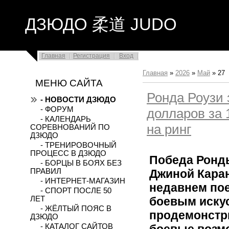
ДЗЮДО 柔道 JUDO
Главная
Регистрация
Вход
Главная
»
2026
»
Май
»
27
МЕНЮ САЙТА
Ронда Роузи 
- НОВОСТИ ДЗЮДО
- ФОРУМ
долларов за 
- КАЛЕНДАРЬ
на ринг
СОРЕВНОВАНИЙ ПО
ДЗЮДО
- ТРЕНИРОВОЧНЫЙ
ПРОЦЕСС В ДЗЮДО
Победа Ронд
- БОРЦЫ В БОЯХ БЕЗ
Джиной Каран
ПРАВИЛ
- ИНТЕРНЕТ-МАГАЗИН
недавнем по
- СПОРТ ПОСЛЕ 50
боевым искус
ЛЕТ
- ЖЁЛТЫЙ ПОЯС В
продемонстр
ДЗЮДО
боевые возм
- КАТАЛОГ САЙТОВ